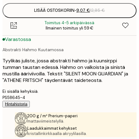
LISÄÄ OSTOSKORIIN
-
9,07 €
12,95 €
Toimitus 4-5 arkipäivässä
Ilmainen toimitus yli 59 €
Varastossa
Abstrakti Hahmo Kuutamossa
Tyylikäs juliste, jossa abstrakti hahmo ja kuunsirppi
tumman taustan edessä. Hahmo on valkoista ja sinistä
mustilla ääriviivoilla. Tekstit "SILENT MOON GUARDIAN" ja
"ATHENE FRITSCH" täydentävät taideteosta.
Ei sisällä kehyksiä.
PS58645-4
Hintahistoria
200 g / m² Prerium-paperi
mattaviimeistelyllä.
Laadukkaimmat kehykset
kristallinkirkkaalla akryylilasilla.