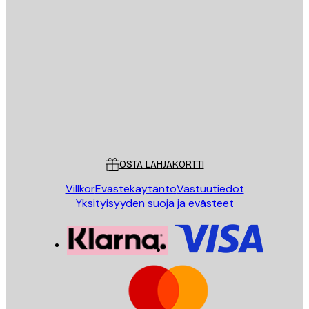
Sähköposti
LÄHETÄ
Store
Poster Store
Asiakaspalvelu
OSTA LAHJAKORTTI
Villkor
Evästekäytäntö
Vastuutiedot
Yksityisyyden suoja ja evästeet