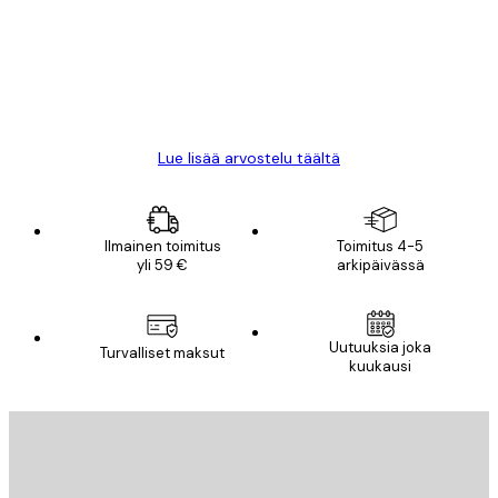
All good alweys
18 touko
Mika S
Lue lisää arvostelu täältä
Ilmainen toimitus
Toimitus 4-5
yli 59 €
arkipäivässä
Uutuuksia joka
Turvalliset maksut
kuukausi