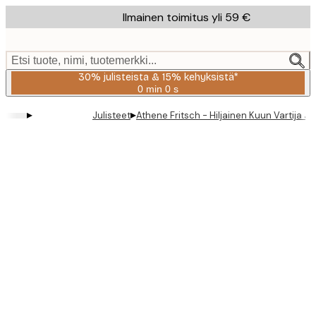
Skip
Ilmainen toimitus yli 59 €
to
main
content.
Etsi tuote, nimi, tuotemerkki...
30% julisteista & 15% kehyksistä*
0 min
0 s
Voimassa
asti:
▸
▸
Julisteet
Athene Fritsch - Hiljainen Kuun Vartija Ju
2026-
08-
06