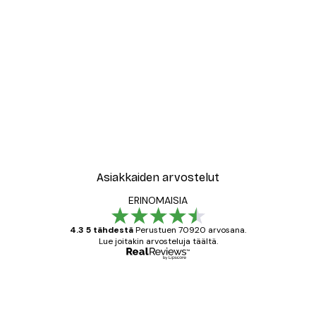
-30%*
New York City Juliste
Alkaen 9,07 €
12,95 €
Asiakkaiden arvostelut
ERINOMAISIA
4.3 5 tähdestä
Perustuen 70920 arvosana.
Lue joitakin arvosteluja täältä.
Varmennettu ostaja
asiakkaiden
arvostelut