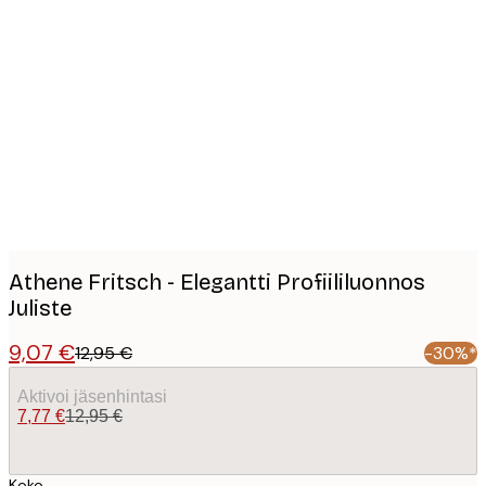
Product
images
Athene Fritsch - Elegantti Profiililuonnos
Juliste
9,07 €
12,95 €
-30%*
Aktivoi jäsenhintasi
7,77 €
12,95 €
Koko