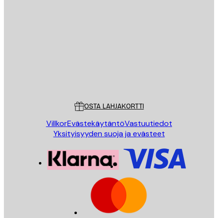
Sähköposti
LÄHETÄ
Store
Poster Store
Asiakaspalvelu
OSTA LAHJAKORTTI
Villkor
Evästekäytäntö
Vastuutiedot
Yksityisyyden suoja ja evästeet