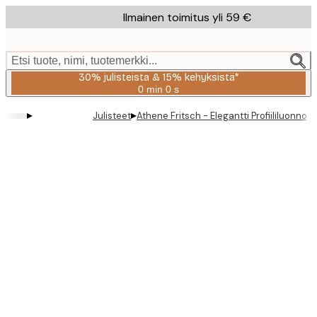
Skip
Ilmainen toimitus yli 59 €
to
main
content.
Etsi tuote, nimi, tuotemerkki...
30% julisteista & 15% kehyksistä*
0 min
0 s
Voimassa
asti:
▸
▸
Julisteet
Athene Fritsch - Elegantti Profiililuonnos 
2026-
08-
06