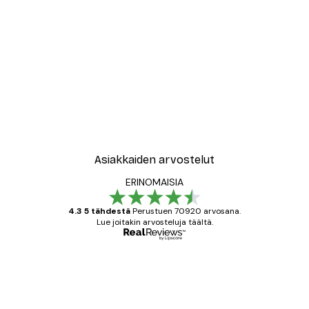
-30%*
le No2 Juliste
New York City Juliste
Alkaen 9,07 €
12,95 €
Asiakkaiden arvostelut
ERINOMAISIA
4.3 5 tähdestä
Perustuen 70920 arvosana.
Lue joitakin arvosteluja täältä.
Varmennettu ostaja
asiakkaiden
arvostelut
All good alweys