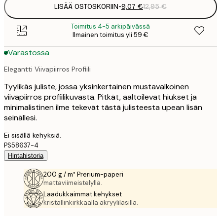
LISÄÄ OSTOSKORIIN
-
9,07 €
12,95 €
Toimitus 4-5 arkipäivässä
Ilmainen toimitus yli 59 €
Varastossa
Elegantti Viivapiirros Profiili
Tyylikäs juliste, jossa yksinkertainen mustavalkoinen
viivapiirros profiilikuvasta. Pitkät, aaltoilevat hiukset ja
minimalistinen ilme tekevät tästä julisteesta upean lisän
seinällesi.
Ei sisällä kehyksiä.
PS58637-4
Hintahistoria
200 g / m² Prerium-paperi
mattaviimeistelyllä.
Laadukkaimmat kehykset
kristallinkirkkaalla akryylilasilla.