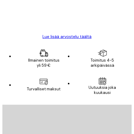
18 touko
Mika S
Lue lisää arvostelu täältä
Ilmainen toimitus
Toimitus 4-5
yli 59 €
arkipäivässä
Uutuuksia joka
Turvalliset maksut
kuukausi