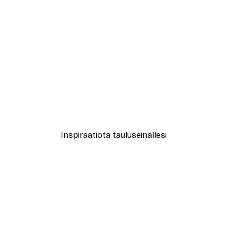
-30%*
ge Kukka ja Mehiläinen Juliste
ByKammille - Sassy Curler
Alkaen 9,07 €
12,95 €
Inspiraatiota tauluseinällesi