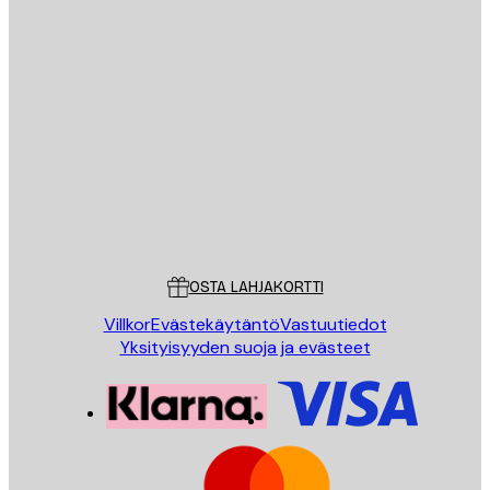
Sähköposti
LÄHETÄ
Store
Poster Store
Asiakaspalvelu
OSTA LAHJAKORTTI
Villkor
Evästekäytäntö
Vastuutiedot
Yksityisyyden suoja ja evästeet