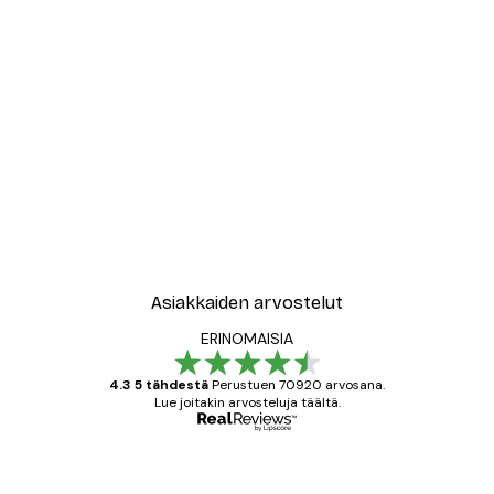
Asiakkaiden arvostelut
ERINOMAISIA
4.3 5 tähdestä
Perustuen 70920 arvosana.
Lue joitakin arvosteluja täältä.
Varmennettu ostaja
asiakkaiden