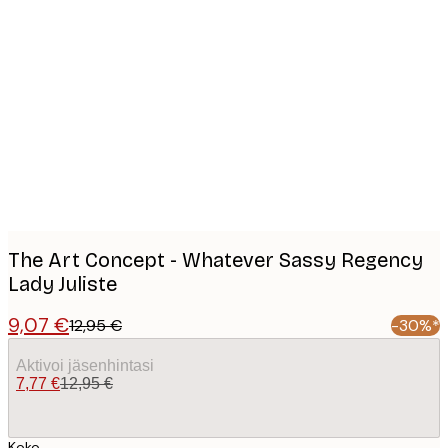
Product
images
The Art Concept - Whatever Sassy Regency
Lady Juliste
9,07 €
12,95 €
-30%*
Aktivoi jäsenhintasi
7,77 €
12,95 €
Koko