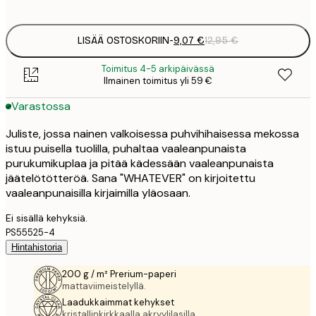
options
LISÄÄ OSTOSKORIIN
-
9,07 €
12,95 €
Toimitus 4-5 arkipäivässä
Ilmainen toimitus yli 59 €
Varastossa
Juliste, jossa nainen valkoisessa puhvihihaisessa mekossa
istuu puisella tuolilla, puhaltaa vaaleanpunaista
purukumikuplaa ja pitää kädessään vaaleanpunaista
jäätelötötteröä. Sana "WHATEVER" on kirjoitettu
vaaleanpunaisilla kirjaimilla yläosaan.
Ei sisällä kehyksiä.
PS55525-4
Hintahistoria
200 g / m² Prerium-paperi
mattaviimeistelyllä.
Laadukkaimmat kehykset
kristallinkirkkaalla akryylilasilla.