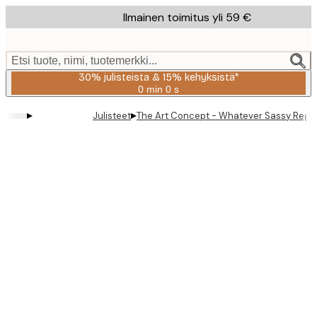
Skip
Ilmainen toimitus yli 59 €
to
main
content.
Etsi tuote, nimi, tuotemerkki...
30% julisteista & 15% kehyksistä*
0 min
0 s
Voimassa
asti:
▸
▸
Julisteet
The Art Concept - Whatever Sassy Regen
2026-
08-
06