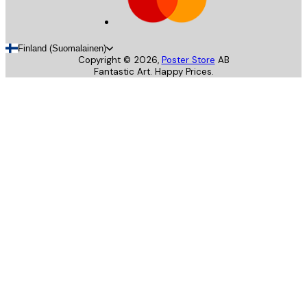
Finland (Suomalainen)
Copyright ©
2026
,
Poster Store
AB
Fantastic Art. Happy Prices.