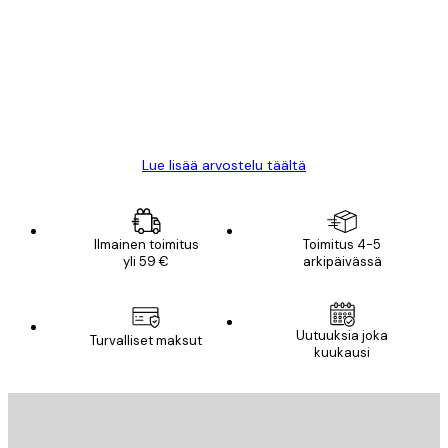
arvostelut
All good alweys
18 touko
Mika S
Lue lisää arvostelu täältä
Ilmainen toimitus
Toimitus 4-5
yli 59 €
arkipäivässä
Uutuuksia joka
Turvalliset maksut
kuukausi