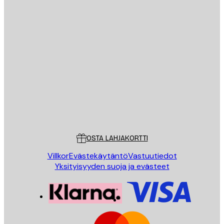
Sähköposti
LÄHETÄ
Store
Poster Store
Asiakaspalvelu
OSTA LAHJAKORTTI
Villkor
Evästekäytäntö
Vastuutiedot
Yksityisyyden suoja ja evästeet