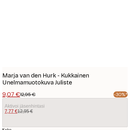
Product
images
Marja van den Hurk - Kukkainen
Unelmamuotokuva Juliste
9,07 €
12,95 €
-30%*
Aktivoi jäsenhintasi
7,77 €
12,95 €
Koko