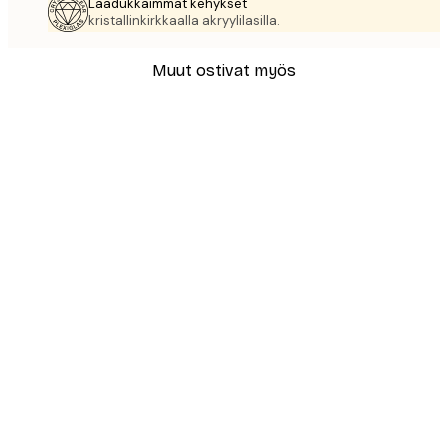
Laadukkaimmat kehykset
kristallinkirkkaalla akryylilasilla.
Muut ostivat myös