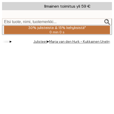
Skip
Ilmainen toimitus yli 59 €
to
main
content.
Etsi tuote, nimi, tuotemerkki...
30% julisteista & 15% kehyksistä*
0 min
0 s
Voimassa
asti:
▸
▸
Julisteet
Marja van den Hurk - Kukkainen Unelmam
2026-
08-
06