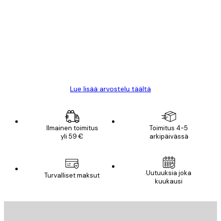
arvostelut
All good alweys
18 touko
Mika S
Lue lisää arvostelu täältä
Ilmainen toimitus
Toimitus 4-5
yli 59 €
arkipäivässä
Uutuuksia joka
Turvalliset maksut
kuukausi