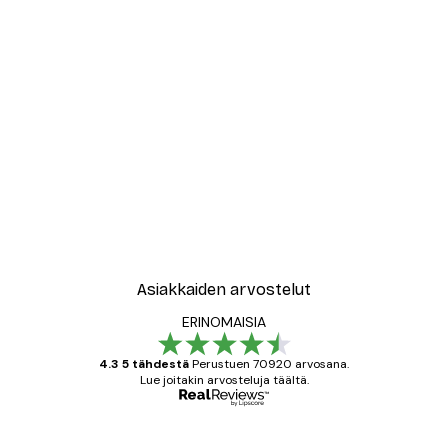
-30%*
le No2 Juliste
New York City Juliste
Alkaen 9,07 €
12,95 €
Asiakkaiden arvostelut
ERINOMAISIA
4.3 5 tähdestä
Perustuen 70920 arvosana.
Lue joitakin arvosteluja täältä.
Varmennettu ostaja
asiakkaiden