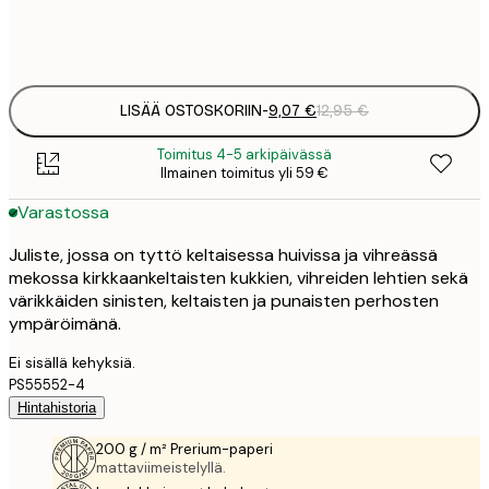
Frame
options
LISÄÄ OSTOSKORIIN
-
9,07 €
12,95 €
Toimitus 4-5 arkipäivässä
Ilmainen toimitus yli 59 €
Varastossa
Juliste, jossa on tyttö keltaisessa huivissa ja vihreässä
mekossa kirkkaankeltaisten kukkien, vihreiden lehtien sekä
värikkäiden sinisten, keltaisten ja punaisten perhosten
ympäröimänä.
Ei sisällä kehyksiä.
PS55552-4
Hintahistoria
200 g / m² Prerium-paperi
mattaviimeistelyllä.