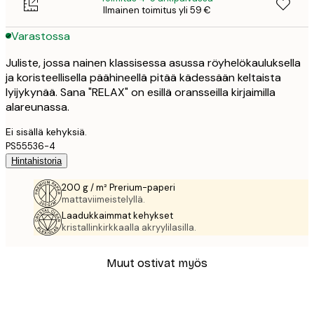
Ilmainen toimitus yli 59 €
Varastossa
Juliste, jossa nainen klassisessa asussa röyhelökauluksella
ja koristeellisella päähineellä pitää kädessään keltaista
lyijykynää. Sana "RELAX" on esillä oransseilla kirjaimilla
alareunassa.
Ei sisällä kehyksiä.
PS55536-4
Hintahistoria
200 g / m² Prerium-paperi
mattaviimeistelyllä.
Laadukkaimmat kehykset
kristallinkirkkaalla akryylilasilla.
Muut ostivat myös