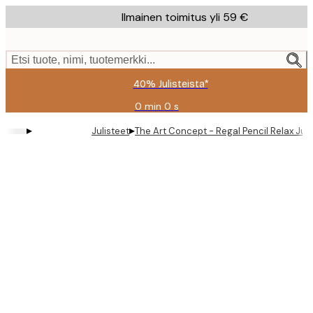
Skip
Ilmainen toimitus yli 59 €
to
main
content.
Etsi tuote, nimi, tuotemerkki...
40% Julisteista*
0 min
0 s
Voimassa
asti:
▸
▸
Julisteet
The Art Concept - Regal Pencil Relax Juli
2026-
08-
09