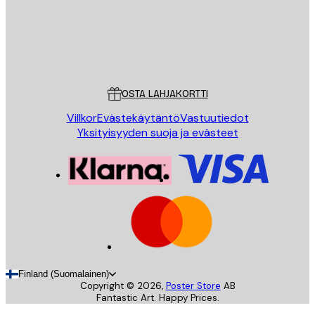
Store
Poster Store
Asiakaspalvelu
OSTA LAHJAKORTTI
Villkor
Evästekäytäntö
Vastuutiedot
Yksityisyyden suoja ja evästeet
Finland (Suomalainen)
Copyright ©
2026
,
Poster Store
AB
Fantastic Art. Happy Prices.