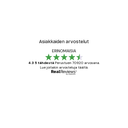
-40%*
New York City Juliste
Alkaen 7,77 €
12,95 €
Asiakkaiden arvostelut
ERINOMAISIA
4.3 5 tähdestä
Perustuen 70920 arvosana.
Lue joitakin arvosteluja täältä.
Varmennettu ostaja
asiakkaiden
arvostelut
All good alweys
18 touko
Mika S