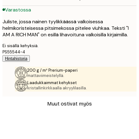
Varastossa
Juliste, jossa nainen tyylikkäässä valkoisessa
helmikoristeisessa pitsimekossa pitelee viuhkaa. Teksti "I
AM A RICH MAN" on esillä lihavoituna valkoisilla kirjaimilla.
Ei sisällä kehyksiä.
PS55544-4
Hintahistoria
200 g / m² Prerium-paperi
mattaviimeistelyllä.
Laadukkaimmat kehykset
kristallinkirkkaalla akryylilasilla.
Muut ostivat myös