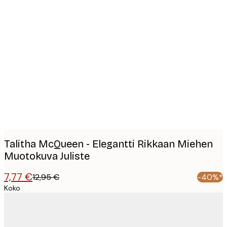
Product
images
Talitha McQueen - Elegantti Rikkaan Miehen
Muotokuva Juliste
7,77 €
12,95 €
-40%*
Koko