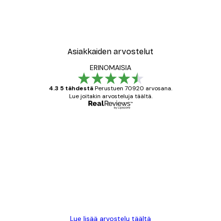
New York City Juliste
Alkaen 7,77 €
12,95 €
Asiakkaiden arvostelut
ERINOMAISIA
4.3 5 tähdestä
Perustuen 70920 arvosana.
Lue joitakin arvosteluja täältä.
Varmennettu ostaja
asiakkaiden
arvostelut
All good alweys
18 touko
Mika S
Lue lisää arvostelu täältä