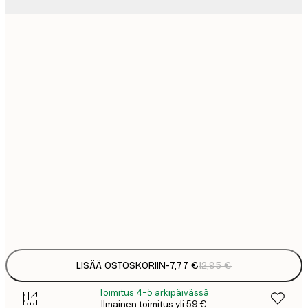
7
21x30 cm
1
12
30x40 cm
2
19
50x70 cm
3
26
70x100 cm
4
64
100x150 cm
Frame
options
LISÄÄ OSTOSKORIIN
-
7,77 €
12,95 €
Toimitus 4-5 arkipäivässä
Ilmainen toimitus yli 59 €