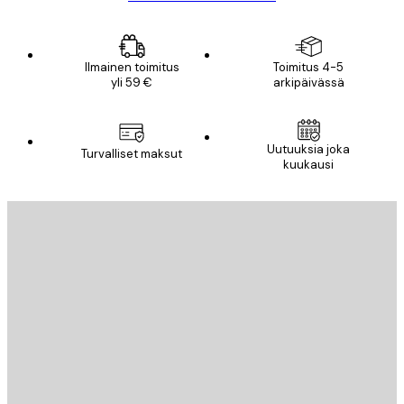
Ilmainen toimitus
Toimitus 4-5
yli 59 €
arkipäivässä
Uutuuksia joka
Turvalliset maksut
kuukausi
Sähköposti
LÄHETÄ