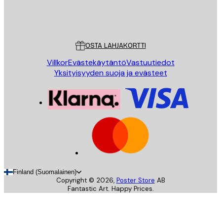
Store
Poster Store
Asiakaspalvelu
OSTA LAHJAKORTTI
Villkor
Evästekäytäntö
Vastuutiedot
Yksityisyyden suoja ja evästeet
Finland (Suomalainen)
Copyright ©
2026
,
Poster Store
AB
Fantastic Art. Happy Prices.