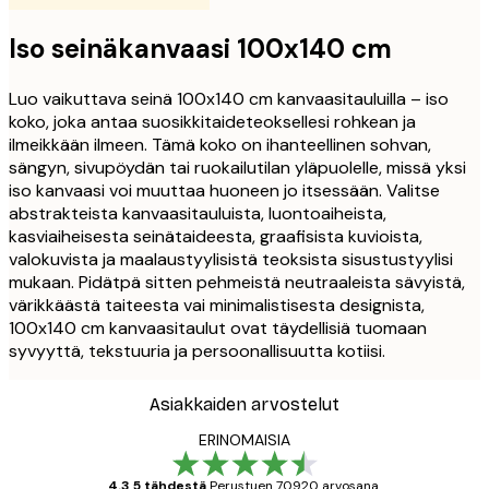
Iso seinäkanvaasi 100x140 cm
Luo vaikuttava seinä 100x140 cm kanvaasitauluilla – iso
koko, joka antaa suosikkitaideteoksellesi rohkean ja
ilmeikkään ilmeen. Tämä koko on ihanteellinen sohvan,
sängyn, sivupöydän tai ruokailutilan yläpuolelle, missä yksi
iso kanvaasi voi muuttaa huoneen jo itsessään. Valitse
abstrakteista kanvaasitauluista, luontoaiheista,
kasviaiheisesta seinätaideesta, graafisista kuvioista,
valokuvista ja maalaustyylisistä teoksista sisustustyylisi
mukaan. Pidätpä sitten pehmeistä neutraaleista sävyistä,
värikkäästä taiteesta vai minimalistisesta designista,
100x140 cm kanvaasitaulut ovat täydellisiä tuomaan
syvyyttä, tekstuuria ja persoonallisuutta kotiisi.
Asiakkaiden arvostelut
ERINOMAISIA
4.3 5 tähdestä
Perustuen 70920 arvosana.