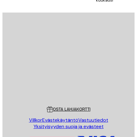
kuukausi
TILAA
Tietosuojakäytäntö
Sähköposti
LÄHETÄ
Store
Poster Store
Asiakaspalvelu
OSTA LAHJAKORTTI
Villkor
Evästekäytäntö
Vastuutiedot
Yksityisyyden suoja ja evästeet