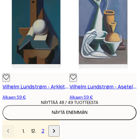
Vilhelm Lundstrøm - Arkkitehtuuri Kanvaasi
Vilhelm Lundstrøm - Asetelma kastelukannulla, pyyhkeellä ja purkeilla Kanvaasi
Alkaen 59 €
Alkaen 59 €
NÄYTTÄÄ 48 / 49 TUOTTEESTA
NÄYTÄ ENEMMÄN
2
1