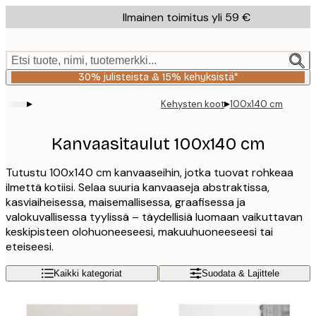
Skip
Ilmainen toimitus yli 59 €
to
main
content.
Etsi tuote, nimi, tuotemerkki...
30% julisteista & 15% kehyksistä*
▸
▸
Kehysten koot
100x140 cm
Kanvaasitaulut 100x140 cm
Tutustu 100x140 cm kanvaaseihin, jotka tuovat rohkeaa
ilmettä kotiisi. Selaa suuria kanvaaseja abstraktissa,
kasviaiheisessa, maisemallisessa, graafisessa ja
valokuvallisessa tyylissä – täydellisiä luomaan vaikuttavan
keskipisteen olohuoneeseesi, makuuhuoneeseesi tai
eteiseesi.
Kaikki kategoriat
Suodata & Lajittele