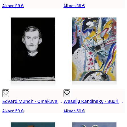
Alkaen 59 €
Alkaen 59 €
Edvard Munch - Omakuva kanvaasi
Wassily Kandinsky - Suuri Harjoitelma Kanvaasi
Alkaen 59 €
Alkaen 59 €