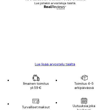
Lue joitakin arvosteluja täältä.
Varmennettu ostaja
asiakkaiden
arvostelut
All good alweys
18 touko
Mika S
Lue lisää arvostelu täältä
Ilmainen toimitus
Toimitus 4-5
yli 59 €
arkipäivässä
Sähköposti
Uutuuksia joka
Turvalliset maksut