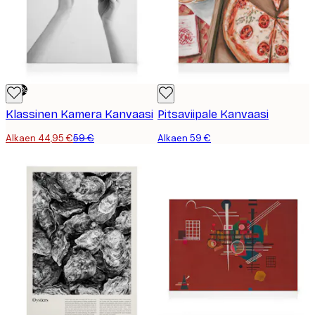
-24%
Klassinen Kamera Kanvaasi
Pitsaviipale Kanvaasi
Alkaen 44,95 €
59 €
Alkaen 59 €