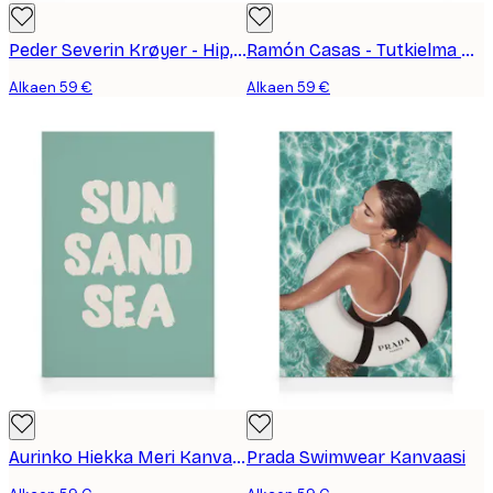
Peder Severin Krøyer - Hip, Hip, Hurrah! Kanvaasi
Ramón Casas - Tutkielma Kanvaasi
Alkaen 59 €
Alkaen 59 €
Aurinko Hiekka Meri Kanvaasi
Prada Swimwear Kanvaasi