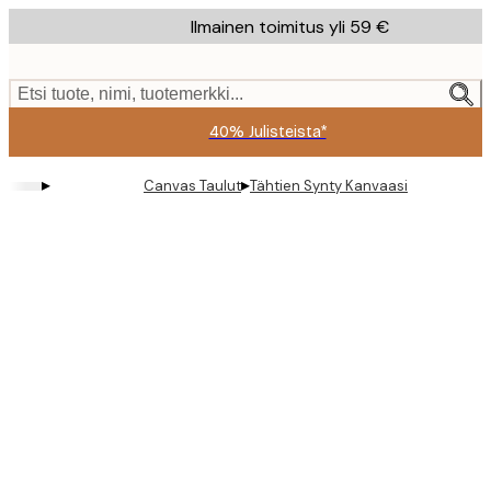
Skip
Ilmainen toimitus yli 59 €
to
main
content.
Etsi tuote, nimi, tuotemerkki...
40% Julisteista*
▸
▸
Canvas Taulut
Tähtien Synty Kanvaasi
Product