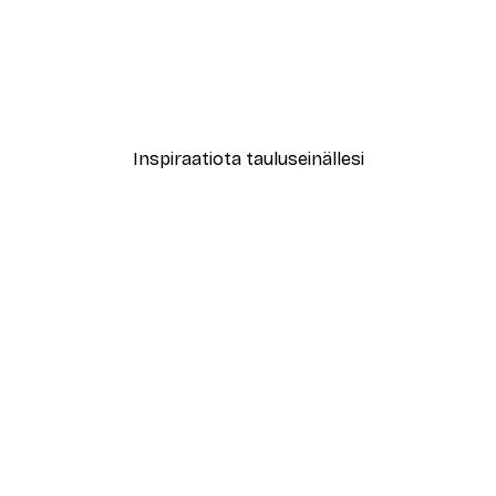
le No2 Juliste
Muotikatu Juliste
Alkaen 7,77 €
12,95 €
Inspiraatiota tauluseinällesi