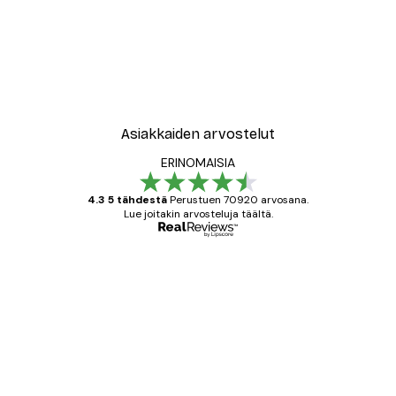
Asiakkaiden arvostelut
ERINOMAISIA
4.3 5 tähdestä
Perustuen 70920 arvosana.
Lue joitakin arvosteluja täältä.
Varmennettu ostaja
asiakkaiden
arvostelut
All good alweys
18 touko
Mika S