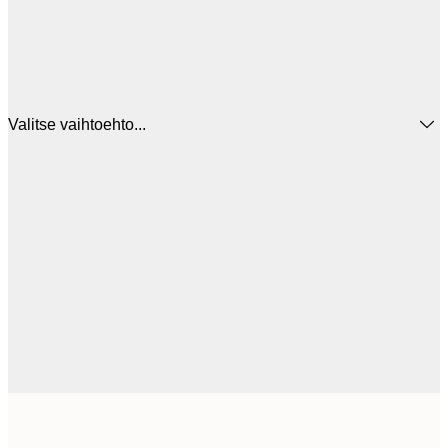
Valitse vaihtoehto...
44
30x40 cm