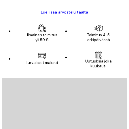
Lue lisää arvostelu täältä
Ilmainen toimitus
Toimitus 4-5
yli 59 €
arkipäivässä
Uutuuksia joka
Turvalliset maksut
kuukausi
Sähköposti
LÄHETÄ