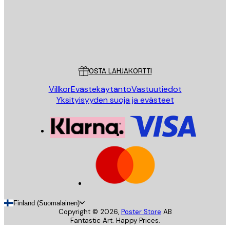
Store
Poster Store
Asiakaspalvelu
OSTA LAHJAKORTTI
Villkor
Evästekäytäntö
Vastuutiedot
Yksityisyyden suoja ja evästeet
Finland (Suomalainen)
Copyright ©
2026
,
Poster Store
AB
Fantastic Art. Happy Prices.