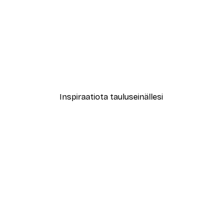
-30%*
New York City Juliste
Alkaen 9,07 €
12,95 €
Inspiraatiota tauluseinällesi