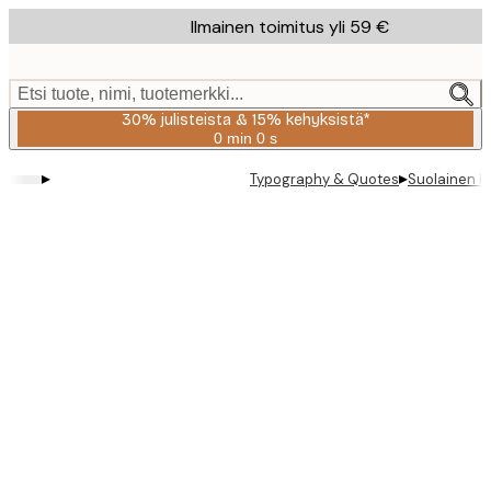
Skip
Ilmainen toimitus yli 59 €
to
main
content.
Etsi tuote, nimi, tuotemerkki...
30% julisteista & 15% kehyksistä*
0 min
0 s
Voimassa
asti:
▸
▸
Typography & Quotes
Suolainen I
2026-
08-
06
Product