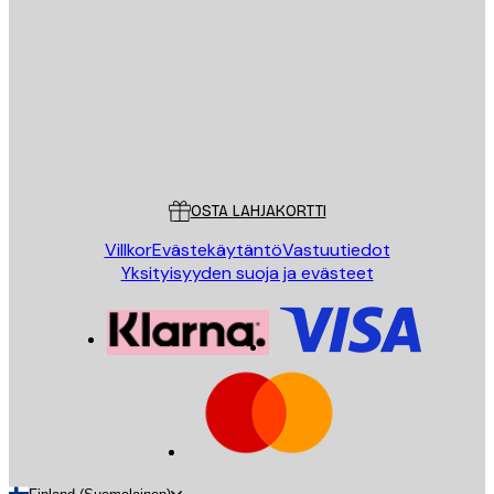
LÄHETÄ
Store
Poster Store
Asiakaspalvelu
OSTA LAHJAKORTTI
Villkor
Evästekäytäntö
Vastuutiedot
Yksityisyyden suoja ja evästeet