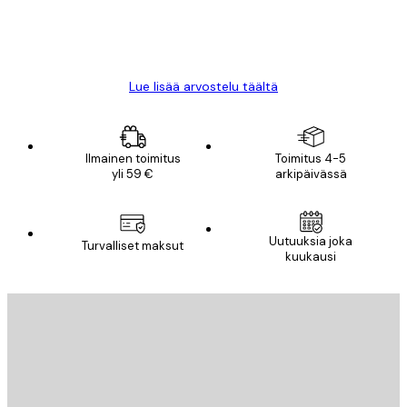
18 touko
Mika S
Lue lisää arvostelu täältä
Ilmainen toimitus
Toimitus 4-5
yli 59 €
arkipäivässä
Uutuuksia joka
Turvalliset maksut
kuukausi
Sähköposti