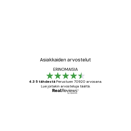
Asiakkaiden arvostelut
ERINOMAISIA
4.3 5 tähdestä
Perustuen 70920 arvosana.
Lue joitakin arvosteluja täältä.
Varmennettu ostaja
asiakkaiden
arvostelut
All good alweys