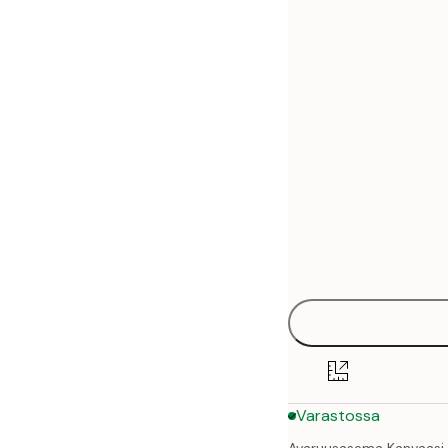
30x40 cm
50x70 cm
70x100 cm
100x140 cm
Varastossa