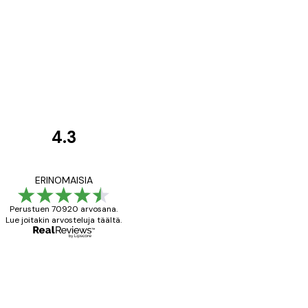
4.3
asiakkaiden
arvostelut
All good alweys
ERINOMAISIA
Perustuen 70920 arvosana.
Lue joitakin arvosteluja täältä.
18 touko
Mika S