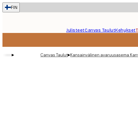
Skip
FIN
to
main
content.
Julisteet
Canvas Taulut
Kehykset
▸
▸
Canvas Taulut
Kansainvälinen avaruusasema Kan