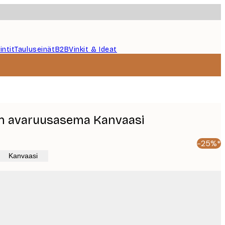
intit
Tauluseinät
B2B
Vinkit & Ideat
en avaruusasema Kanvaasi
-25%*
Kanvaasi