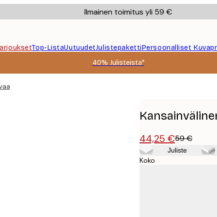
Ilmainen toimitus yli 59 €
Tarjoukset
Top-Lista
Uutuudet
Julistepaketti
Persoonalliset Kuvapr
40% Julisteista*
vaasi
Kansainvälin
44,25 €
59 €
Juliste
Koko