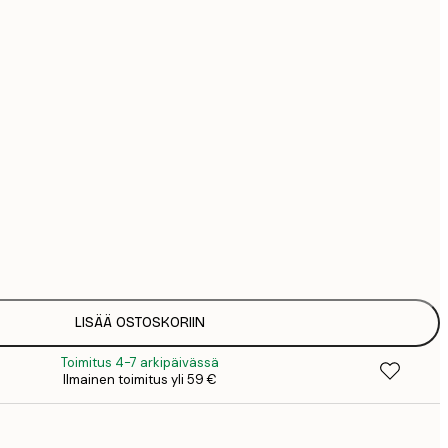
44
74
126
389
Ei kehystä
LISÄÄ OSTOSKORIIN
Toimitus 4-7 arkipäivässä
Ilmainen toimitus yli 59 €