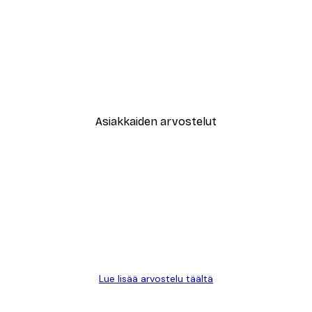
-40%*
New York City Juliste
Alkaen 7,77 €
12,95 €
Asiakkaiden arvostelut
Lue lisää arvostelu täältä