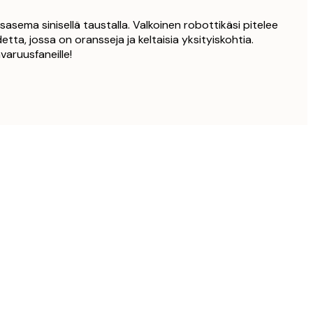
asema sinisellä taustalla. Valkoinen robottikäsi pitelee
etta, jossa on oransseja ja keltaisia yksityiskohtia.
varuusfaneille!