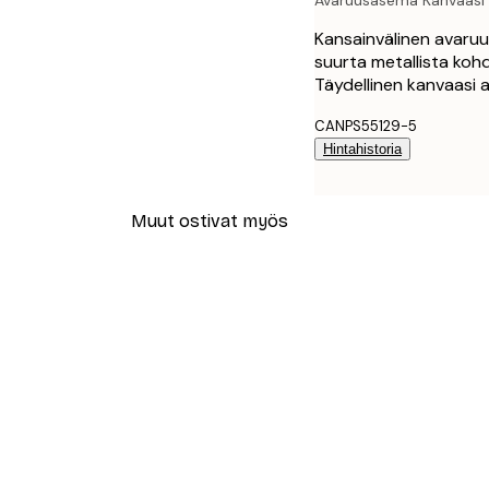
Avaruusasema Kanvaasi
Kansainvälinen avaruus
suurta metallista kohd
Täydellinen kanvaasi a
CANPS55129-5
Hintahistoria
Muut ostivat myös