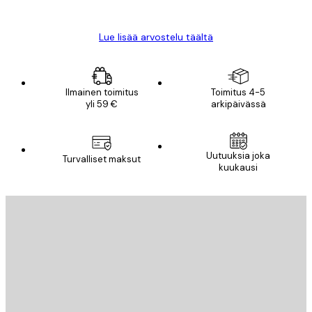
Mika S
Lue lisää arvostelu täältä
Ilmainen toimitus
Toimitus 4-5
yli 59 €
arkipäivässä
Uutuuksia joka
Turvalliset maksut
kuukausi
Sähköposti
LÄHETÄ