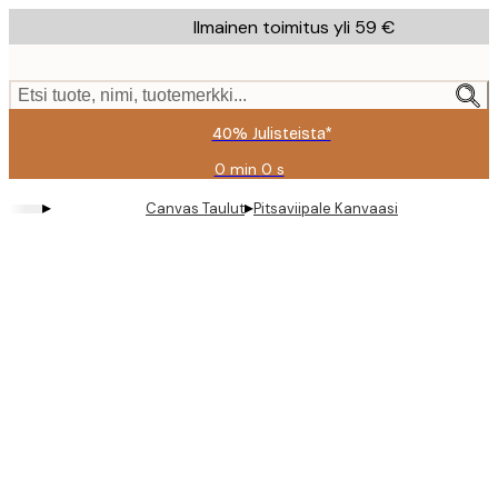
Skip
Ilmainen toimitus yli 59 €
to
main
content.
Etsi tuote, nimi, tuotemerkki...
40% Julisteista*
0 min
0 s
Voimassa
asti:
▸
▸
Canvas Taulut
Pitsaviipale Kanvaasi
2026-
08-
09