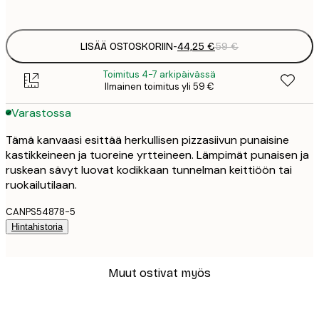
Ei kehystä
LISÄÄ OSTOSKORIIN
-
44,25 €
59 €
Toimitus 4-7 arkipäivässä
Ilmainen toimitus yli 59 €
Varastossa
Tämä kanvaasi esittää herkullisen pizzasiivun punaisine
kastikkeineen ja tuoreine yrtteineen. Lämpimät punaisen ja
ruskean sävyt luovat kodikkaan tunnelman keittiöön tai
ruokailutilaan.
CANPS54878-5
Hintahistoria
Muut ostivat myös