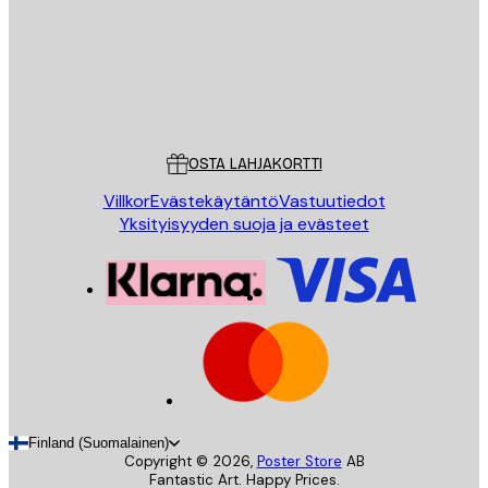
Store
Poster Store
Asiakaspalvelu
OSTA LAHJAKORTTI
Villkor
Evästekäytäntö
Vastuutiedot
Yksityisyyden suoja ja evästeet
Finland (Suomalainen)
Copyright ©
2026
,
Poster Store
AB
Fantastic Art. Happy Prices.