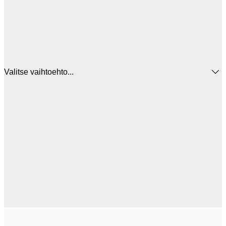
Valitse vaihtoehto...
44