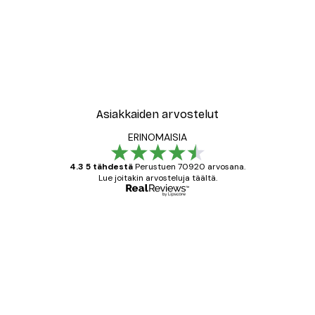
Asiakkaiden arvostelut
ERINOMAISIA
4.3 5 tähdestä
Perustuen 70920 arvosana.
Lue joitakin arvosteluja täältä.
Varmennettu ostaja
asiakkaiden
arvostelut
All good alweys
18 touko