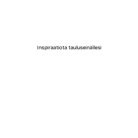
-40%*
New York City Juliste
Alkaen 7,77 €
12,95 €
Inspiraatiota tauluseinällesi