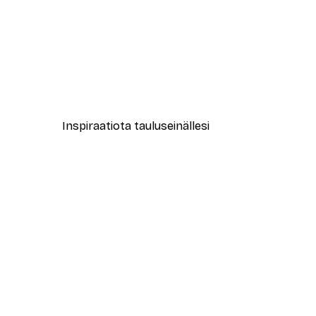
-30%*
New York City Juliste
Alkaen 9,07 €
12,95 €
Inspiraatiota tauluseinällesi