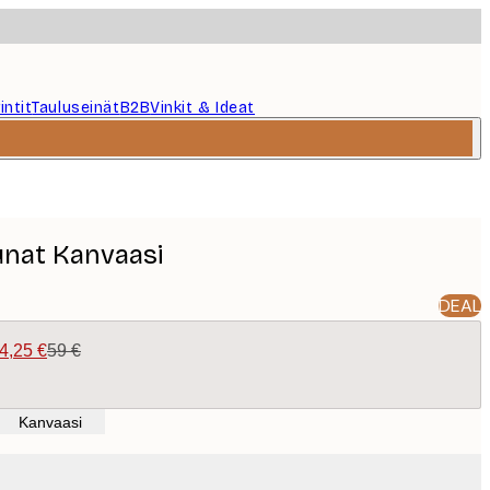
intit
Tauluseinät
B2B
Vinkit & Ideat
unat Kanvaasi
DEAL
4,25 €
59 €
Kanvaasi