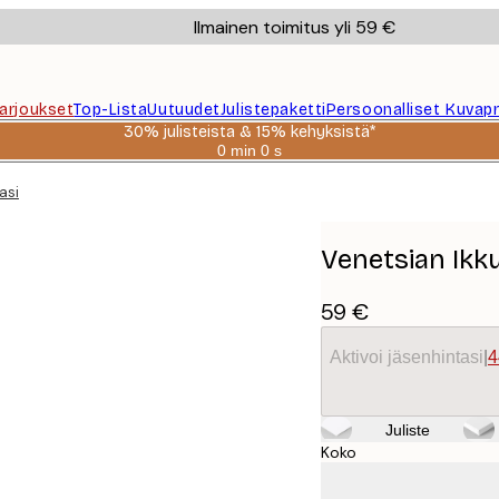
Ilmainen toimitus yli 59 €
Tarjoukset
Top-Lista
Uutuudet
Julistepaketti
Persoonalliset Kuvapr
30% julisteista & 15% kehyksistä*
0 min
0 s
Voimassa
asti:
asi
2026-
08-
06
Venetsian Ikk
59 €
Aktivoi jäsenhintasi
|
4
Juliste
Koko