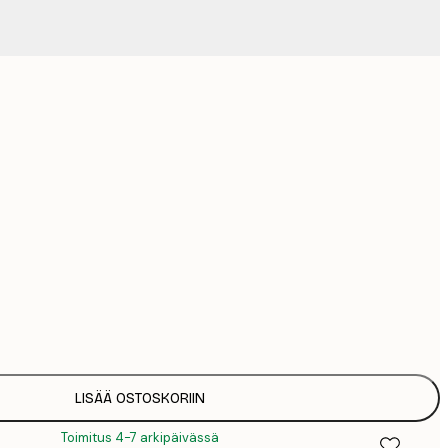
1
5
Ei kehystä
LISÄÄ OSTOSKORIIN
Toimitus 4-7 arkipäivässä