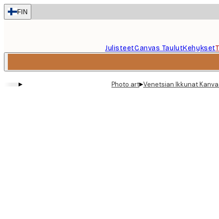
Skip
FIN
to
main
content.
Julisteet
Canvas Taulut
Kehykset
▸
▸
Photo art
Venetsian Ikkunat Kanva