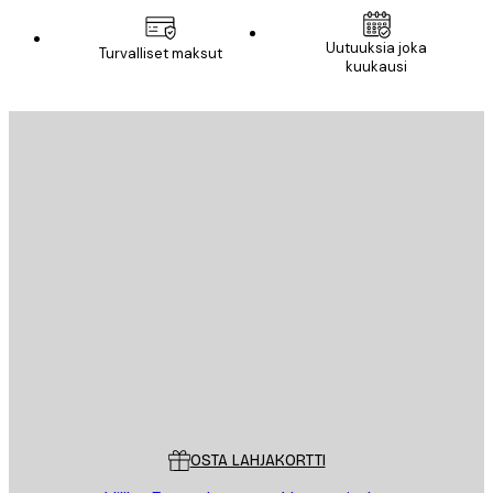
Uutuuksia joka
Turvalliset maksut
kuukausi
Sähköposti
LÄHETÄ
Store
Poster Store
Asiakaspalvelu
OSTA LAHJAKORTTI