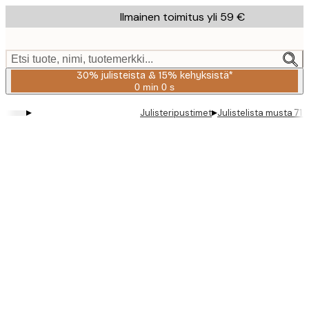
Skip
Ilmainen toimitus yli 59 €
to
main
content.
Etsi tuote, nimi, tuotemerkki...
30% julisteista & 15% kehyksistä*
0 min
0 s
Voimassa
asti:
▸
▸
Julisteripustimet
Julistelista musta 71
2026-
08-
06
Product