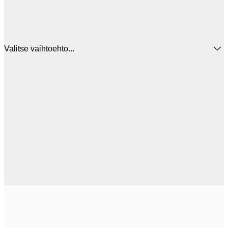
Valitse vaihtoehto...
16,
21,