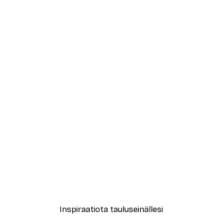
-30%*
Abstrakti beige marmori N
Alkaen 15,02 €
21,45 €
Inspiraatiota tauluseinällesi