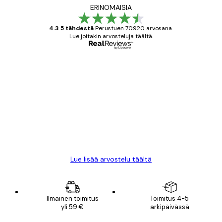
ERINOMAISIA
4.3 5 tähdestä
Perustuen 70920 arvosana.
Lue joitakin arvosteluja täältä.
Varmennettu ostaja
asiakkaiden
arvostelut
All good alweys
18 touko
Mika S
Lue lisää arvostelu täältä
Ilmainen toimitus
Toimitus 4-5
yli 59 €
arkipäivässä