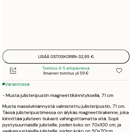
21,
27,
32,
LISÄÄ OSTOSKORIIN
-
32,95 €
Toimitus 4-5 arkipäivässä
Ilmainen toimitus yli 59 €
Varastossa
- Musta julisteripustin magneettikiinnityksellä, 71 cm
Musta massiivimännystä valmistettu julisteripustin, 71 cm.
Tässä julisteripustimessa on älykäs magneettirakenne, joka
kiinnittää julisteen tiukasti vahingoittamatta sitä. Sopii
pystysuuntaisille julisteille, joiden koko on 70x100 cm, ja
vaakasuuntaisilla julisteille, joiden koko on 50x70cm.