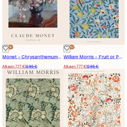
-40%*
-40%*
Monet – Chrysanthemums-juliste
William Morris – Fruit or Pomegranate -juliste
Alkaen 7,77 €
12,95 €
Alkaen 7,77 €
12,95 €