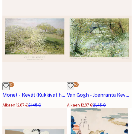
-40%*
-40%*
Monet - Kevät (Kukkivat hedelmäpuut) Juliste
Van Gogh - Joenranta Keväisessä Maisemassa Juliste
Alkaen 12,87 €
21,45 €
Alkaen 12,87 €
21,45 €