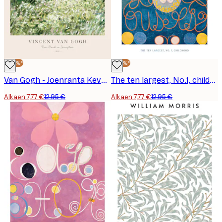
-40%*
-40%*
Van Gogh - Joenranta Keväällä Juliste
The ten largest, No.1, childhood by Hilma Af Klint Juliste
Alkaen 7,77 €
12,95 €
Alkaen 7,77 €
12,95 €