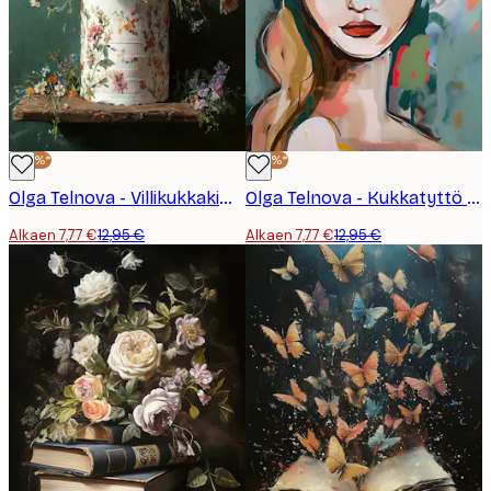
-40%*
-40%*
Olga Telnova - Villikukkakimppu Juliste
Olga Telnova - Kukkatyttö Juliste
Alkaen 7,77 €
12,95 €
Alkaen 7,77 €
12,95 €