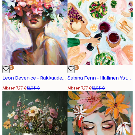
-40%*
-40%*
Leon Devenice - Rakkauden Ympäröimänä Juliste
Sabina Fenn - Illallinen Ystävien kanssa Juliste
Alkaen 7,77 €
12,95 €
Alkaen 7,77 €
12,95 €