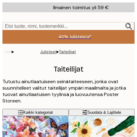
Skip
Ilmainen toimitus yli 59 €
to
main
content.
Etsi tuote, nimi, tuotemerkki...
40% Julisteista*
▸
▸
Julisteet
Taiteilijat
Taiteilijat
Tutustu ainutlaatuiseen seinätaiteeseen, jonka ovat
suunnitelleet valitut taiteilijat ympäri maailmalta ja jotka
tuovat ainutlaatuisen tyylinsä ja luovuutensa Poster
Storeen.
Kaikki kategoriat
Suodata & Lajittele