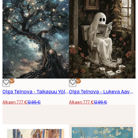
-40%*
-40%*
Olga Telnova - Taikapuu Yöllä Juliste
Olga Telnova - Lukeva Aave Juliste
Alkaen 7,77 €
12,95 €
Alkaen 7,77 €
12,95 €