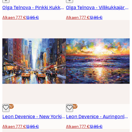
Olga Telnova - Pinkki Kukkamehiläinen Juliste
Olga Telnova - Villikukkajärvi Juliste
Alkaen 7,77 €
12,95 €
Alkaen 7,77 €
12,95 €
-40%*
-40%*
Leon Devenice - New Yorkin Kadut Juliste
Leon Devenice - Auringonlaskuranta Juliste
Alkaen 7,77 €
12,95 €
Alkaen 7,77 €
12,95 €