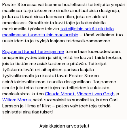
Poster Storessa valitsemme huolellisesti taiteilijoita ympäri
maailmaa tarjotaksemme sinulle ainutlaatuisia designeja,
jotka auttavat sinua luomaan tilan, joka on aidosti
omanlaisesi. Graafikoista kuvittajiin ja kaikenlaisilla
mediumeilla työskenteleviin
taiteilijoihin sekä kaikkialla
maailmassa tunnettuihin maalareihin
– tämä valikoima tuo
uusia ideoita ja tyylejä laajaan taidevalikoamaamme.
Riippumattomat taiteilijamme
tunnetaan luovuudestaan,
omaperäisyydestään ja siitä, että he luovat taideteoksia,
joista tiedämme asiakkaidemme pitävän. Taiteilijat
työskentelevät eri aihepiirien parissa laajalla
tyylivalikoimalla ja rikastuttavat Poster Storen
seinätaidevalikoiman kauniilla designeillaan. Tarjoamme
sinulle julisteita tunnettujen taiteilijoiden kuuluisista
maalauksista, kuten
Claude Monet
,
Vincent van Gogh
ja
William Morris
, sekä ruotsalaisilta suosikeilta, kuten Carl
Larsson ja Hilma af Klint – paljon vaihtoehtoja tehdä
seinistäsi ainutlaatuiset!
Asiakkaiden arvostelut