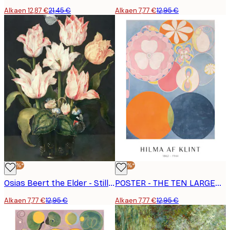
Alkaen 12,87 €
21,45 €
Alkaen 7,77 €
12,95 €
-40%*
-40%*
Osias Beert the Elder - Still Life with Tulips in a Glass Vase with Cyclamen and Anemone Juliste
POSTER - THE TEN LARGEST, CHILDHOOD, NO. 2 BY HILMA AF KLINT
Alkaen 7,77 €
12,95 €
Alkaen 7,77 €
12,95 €