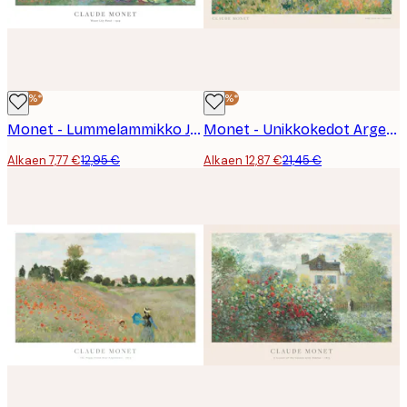
-40%*
-40%*
Monet - Lummelammikko Juliste
Monet - Unikkokedot Argenteuilin lähellä Maisema Juliste
Alkaen 7,77 €
12,95 €
Alkaen 12,87 €
21,45 €