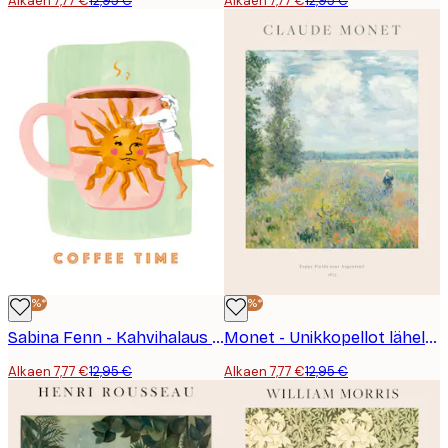
Alkaen 7,77 €
12,95 €
Alkaen 7,77 €
12,95 €
-40%*
-40%*
Sabina Fenn - Kahvihalaus Juliste
Monet - Unikkopellot lähellä Argenteuilia Juliste
Alkaen 7,77 €
12,95 €
Alkaen 7,77 €
12,95 €