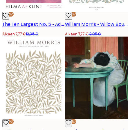
-40%*
-40%*
The Ten Largest No. 5 - Adulthood by Hilma af Klint Juliste
William Morris - Willow Bough -juliste
Alkaen 7,77 €
12,95 €
Alkaen 7,77 €
12,95 €
-40%*
-40%*