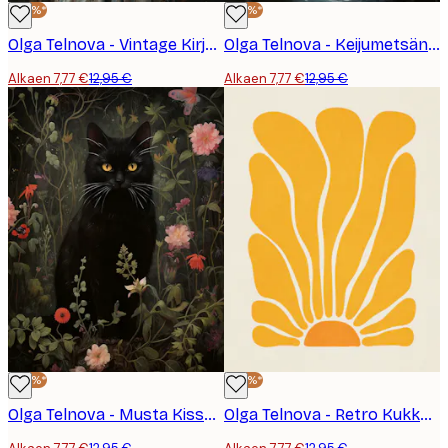
-40%*
-40%*
Olga Telnova - Vintage Kirjasto Juliste
Olga Telnova - Keijumetsän Valo Juliste
Alkaen 7,77 €
12,95 €
Alkaen 7,77 €
12,95 €
-40%*
-40%*
Olga Telnova - Musta Kissa Juliste
Olga Telnova - Retro Kukka Juliste