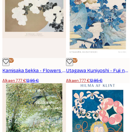
-40%*
-40%*
Kamisaka Sekka - Flowers of a Hundred Worlds (Momoyogusa) Juliste
Utagawa Kuniyoshi - Fuji no Yukei Juliste
Alkaen 7,77 €
12,95 €
Alkaen 7,77 €
12,95 €