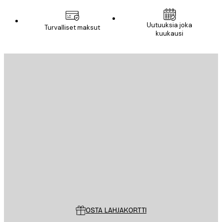
Uutuuksia joka
Turvalliset maksut
kuukausi
Sähköposti
LÄHETÄ
Store
Poster Store
Asiakaspalvelu
OSTA LAHJAKORTTI