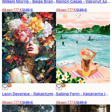
William Morris - Beige Branch Juliste
Ramón Casas - Väsynyt Juliste
Alkaen 7,77 €
12,95 €
Alkaen 7,77 €
12,95 €
-40%*
-40%*
Leon Devenice - Rakastuminen Juliste
Sabina Fenn - Kesäranta Juliste
Alkaen 7,77 €
12,95 €
Alkaen 7,77 €
12,95 €