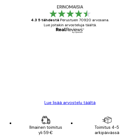
ERINOMAISIA
4.3 5 tähdestä
Perustuen 70920 arvosana.
Lue joitakin arvosteluja täältä.
Varmennettu ostaja
asiakkaiden
arvostelut
All good alweys
18 touko
Mika S
Lue lisää arvostelu täältä
Ilmainen toimitus
Toimitus 4-5
yli 59 €
arkipäivässä