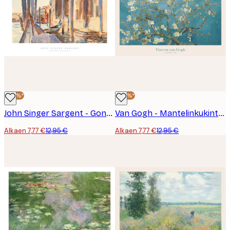
-40%*
-40%*
John Singer Sargent - Gondolien Kiinnityspaikat Canale Grandella Juliste
Van Gogh - Mantelinkukinta Juliste
Alkaen 7,77 €
12,95 €
Alkaen 7,77 €
12,95 €