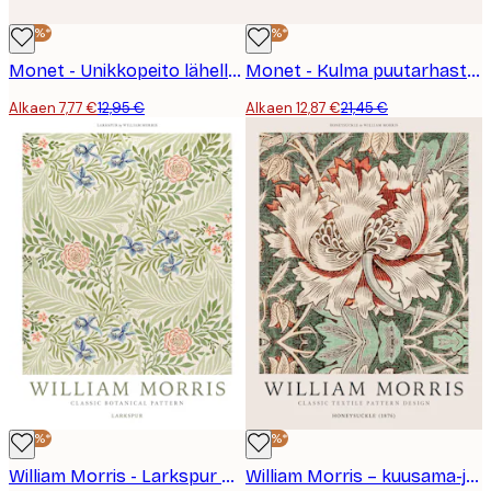
-40%*
-40%*
Monet - Unikkopeito lähellä Argenteuilia Juliste
Monet - Kulma puutarhasta daalioilla Juliste
Alkaen 7,77 €
12,95 €
Alkaen 12,87 €
21,45 €
-40%*
-40%*
William Morris - Larkspur No4 Juliste
William Morris – kuusama-juliste