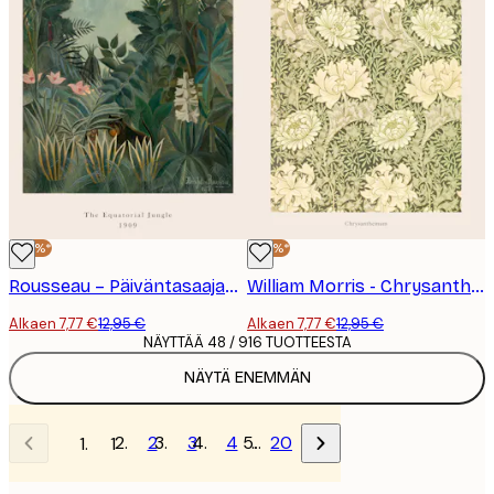
-40%*
-40%*
Rousseau – Päiväntasaajan viidakko -juliste
William Morris - Chrysanthemum Juliste
Alkaen 7,77 €
12,95 €
Alkaen 7,77 €
12,95 €
NÄYTTÄÄ 48 / 916 TUOTTEESTA
NÄYTÄ ENEMMÄN
2
3
4
…
20
1