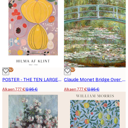
-40%*
-40%*
POSTER - THE TEN LARGEST, ADULTHOOD, NO. 7 BY HILMA AF KLINT
Claude Monet Bridge Over a Pond Juliste
Alkaen 7,77 €
12,95 €
Alkaen 7,77 €
12,95 €