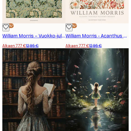
-40%*
-40%*
William Morris – Vuokko-juliste
William Morris - Acanthus Portière Juliste
Alkaen 7,77 €
12,95 €
Alkaen 7,77 €
12,95 €