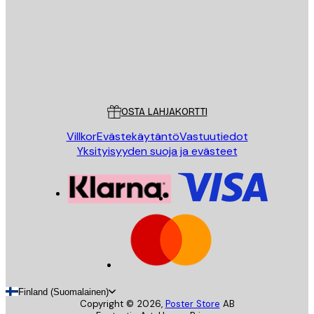
Store
Poster Store
Asiakaspalvelu
OSTA LAHJAKORTTI
Villkor
Evästekäytäntö
Vastuutiedot
Yksityisyyden suoja ja evästeet
Finland (Suomalainen)
Copyright ©
2026
,
Poster Store
AB