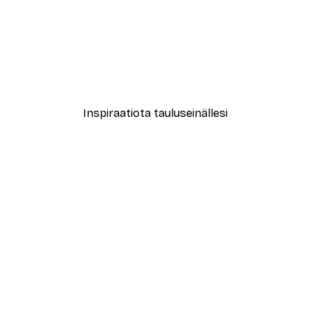
-40%*
Puut Juliste
Alkaen 7,77 €
12,95 €
Inspiraatiota tauluseinällesi