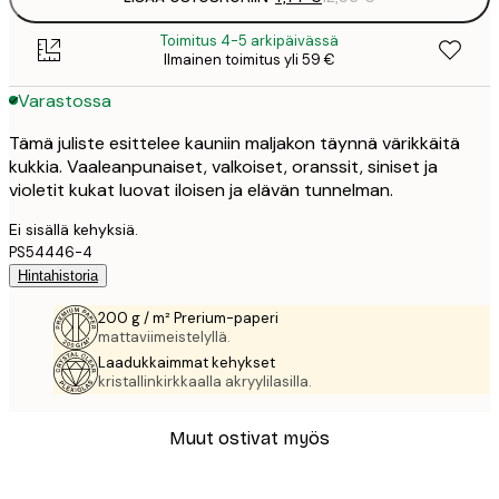
Toimitus 4-5 arkipäivässä
Ilmainen toimitus yli 59 €
Varastossa
Tämä juliste esittelee kauniin maljakon täynnä värikkäitä
kukkia. Vaaleanpunaiset, valkoiset, oranssit, siniset ja
violetit kukat luovat iloisen ja elävän tunnelman.
Ei sisällä kehyksiä.
PS54446-4
Hintahistoria
200 g / m² Prerium-paperi
mattaviimeistelyllä.
Laadukkaimmat kehykset
kristallinkirkkaalla akryylilasilla.
Muut ostivat myös