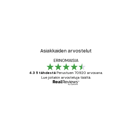
Asiakkaiden arvostelut
ERINOMAISIA
4.3 5 tähdestä
Perustuen 70920 arvosana.
Lue joitakin arvosteluja täältä.
Varmennettu ostaja
asiakkaiden
arvostelut
All good alweys
18 touko