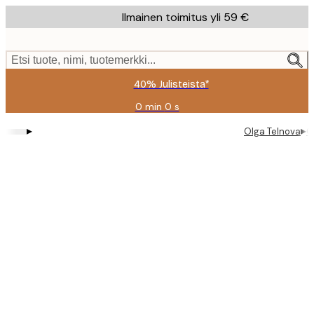
Skip
Ilmainen toimitus yli 59 €
to
main
content.
Etsi tuote, nimi, tuotemerkki...
40% Julisteista*
0 min
0 s
Voimassa
asti:
▸
▸
Olga Telnova
O
2026-
08-
09