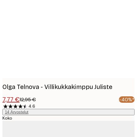
Product
images
Olga Telnova - Villikukkakimppu Juliste
7,77 €
12,95 €
-40%*
4.6
14
Arvostelut
Koko