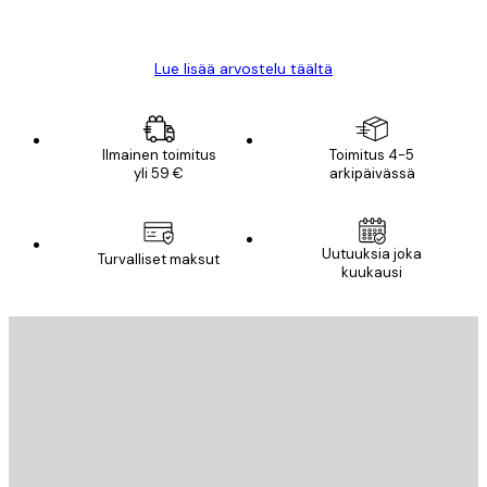
Mika S
Lue lisää arvostelu täältä
Ilmainen toimitus
Toimitus 4-5
yli 59 €
arkipäivässä
Uutuuksia joka
Turvalliset maksut
kuukausi
Sähköposti
LÄHETÄ