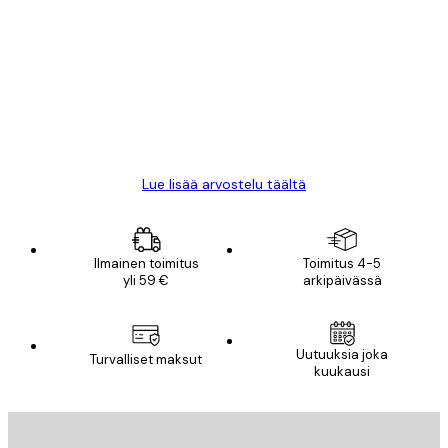
asiakkaiden
arvostelut
All good alweys
18 touko
Mika S
Lue lisää arvostelu täältä
Ilmainen toimitus
Toimitus 4-5
yli 59 €
arkipäivässä
Uutuuksia joka
Turvalliset maksut
kuukausi