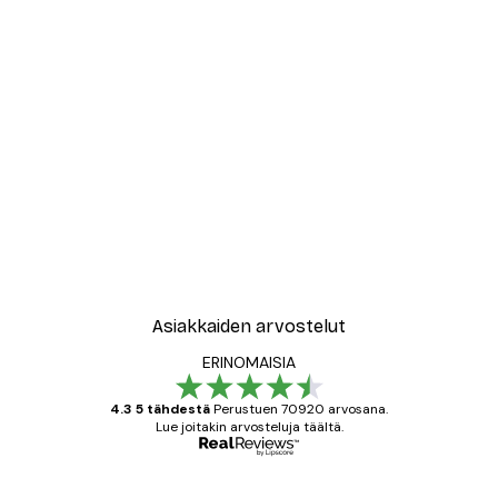
Asiakkaiden arvostelut
ERINOMAISIA
4.3 5 tähdestä
Perustuen 70920 arvosana.
Lue joitakin arvosteluja täältä.
Varmennettu ostaja