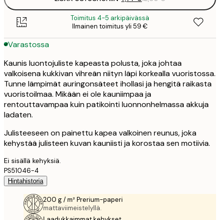
Toimitus 4-5 arkipäivässä
Ilmainen toimitus yli 59 €
Varastossa
Kaunis luontojuliste kapeasta polusta, joka johtaa
valkoisena kukkivan vihreän niityn läpi korkealla vuoristossa.
Tunne lämpimät auringonsäteet ihollasi ja hengitä raikasta
vuoristoilmaa. Mikään ei ole kauniimpaa ja
rentouttavampaa kuin patikointi luonnonhelmassa akkuja
ladaten.
Julisteeseen on painettu kapea valkoinen reunus, joka
kehystää julisteen kuvan kauniisti ja korostaa sen motiivia.
Ei sisällä kehyksiä.
PS51046-4
Hintahistoria
200 g / m² Prerium-paperi
mattaviimeistelyllä.
Laadukkaimmat kehykset