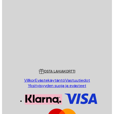
Sähköposti
LÄHETÄ
Store
Poster Store
Asiakaspalvelu
OSTA LAHJAKORTTI
Villkor
Evästekäytäntö
Vastuutiedot
Yksityisyyden suoja ja evästeet