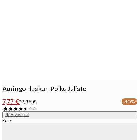
Product
images
Auringonlaskun Polku Juliste
7,77 €
12,95 €
-40%*
4.4
79
Arvostelut
Koko