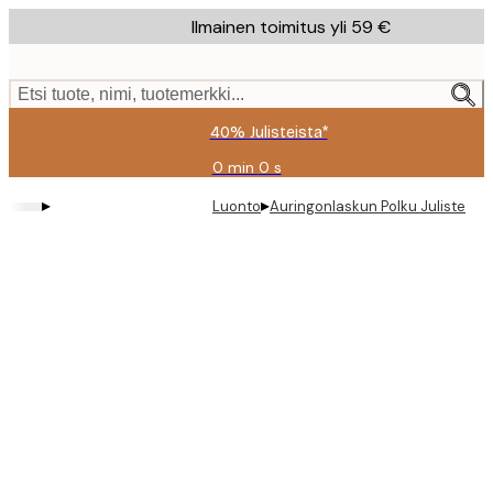
Skip
Ilmainen toimitus yli 59 €
to
main
content.
Etsi tuote, nimi, tuotemerkki...
40% Julisteista*
0 min
0 s
Voimassa
asti:
▸
▸
Luonto
Auringonlaskun Polku Juliste
2026-
08-
09