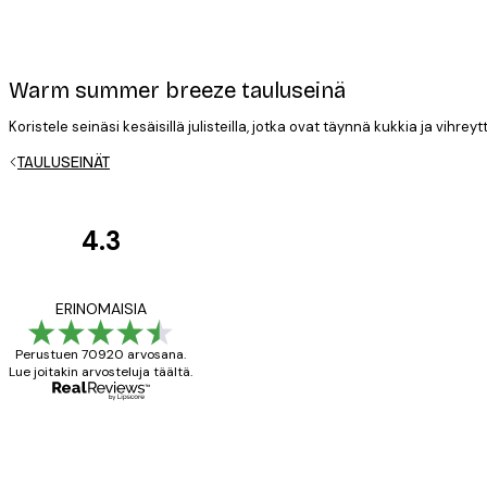
Warm summer breeze tauluseinä
Koristele seinäsi kesäisillä julisteilla, jotka ovat täynnä kukkia ja vihre
Sähköposti
TAULUSEINÄT
4.3
asiakkaiden
Tietosuojakäytäntö
arvostelut
All good alweys
ERINOMAISIA
Perustuen 70920 arvosana.
Lue joitakin arvosteluja täältä.
18 touko
Mika S