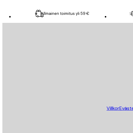
Ilmainen toimitus yli 59 €
Sähköposti
LÄHETÄ
Store
Villkor
Eväst