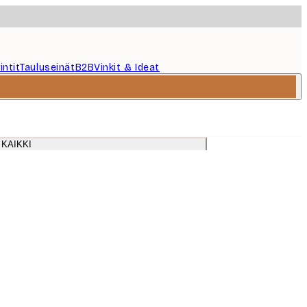
intit
Tauluseinät
B2B
Vinkit & Ideat
 KAIKKI