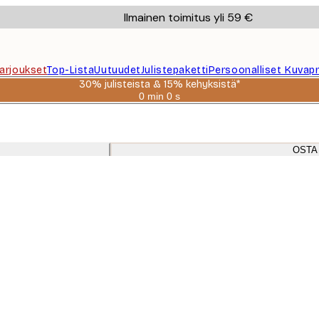
Ilmainen toimitus yli 59 €
Tarjoukset
Top-Lista
Uutuudet
Julistepaketti
Persoonalliset Kuvapr
30% julisteista & 15% kehyksistä*
0 min
0 s
Voimassa
asti:
2026-
08-
06
OSTA