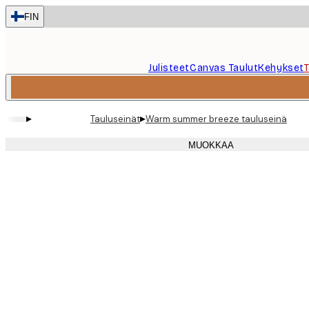
Skip
FIN
to
main
content.
Julisteet
Canvas Taulut
Kehykset
▸
▸
Tauluseinät
Warm summer breeze tauluseinä
MUOKKAA