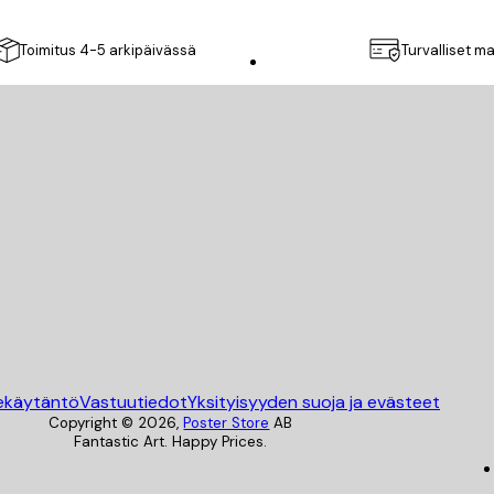
Toimitus 4-5 arkipäivässä
Turvalliset m
Poster Store
ekäytäntö
Vastuutiedot
Yksityisyyden suoja ja evästeet
Copyright ©
2026
,
Poster Store
AB
Fantastic Art. Happy Prices.