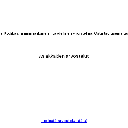
yttä. Kodikas, lämmin ja iloinen - täydellinen yhdistelmä. Osta tauluseinä tä
Asiakkaiden arvostelut
TILAA
Lue lisää arvostelu täältä