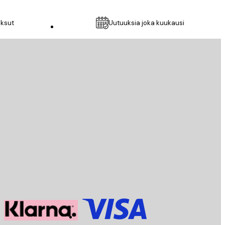
aksut
Uutuuksia joka kuukausi
Asiakaspalvelu