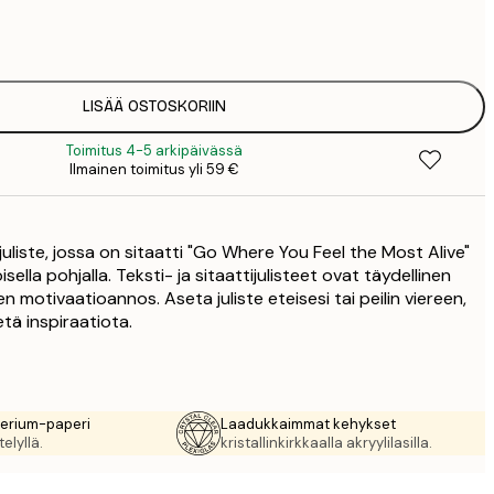
3
1
5
2
8
LISÄÄ OSTOSKORIIN
3
Toimitus 4-5 arkipäivässä
Ilmainen toimitus yli 59 €
uliste, jossa on sitaatti "Go Where You Feel the Most Alive"
isella pohjalla. Teksti- ja sitaattijulisteet ovat täydellinen
n motivaatioannos. Aseta juliste eteisesi tai peilin viereen,
tä inspiraatiota.
rerium-paperi
Laadukkaimmat kehykset
elyllä.
kristallinkirkkaalla akryylilasilla.