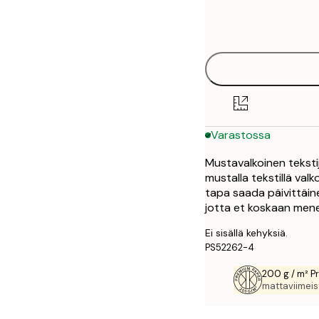
Frame
21x30 cm
options
30x40 cm
50x70 cm
Varastossa
Mustavalkoinen tekstij
mustalla tekstillä valko
tapa saada päivittäine
jotta et koskaan mene
Ei sisällä kehyksiä.
PS52262-4
200 g / m² P
mattaviimeist