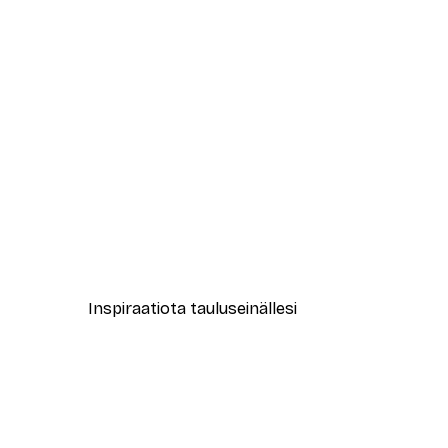
-40%*
Nicola Friargiu - Myrskyinen m
Alkaen 7,77 €
12,95 €
Inspiraatiota tauluseinällesi