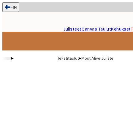
Skip
FIN
to
main
content.
Julisteet
Canvas Taulut
Kehykset
▸
▸
Tekstitaulut
Most Alive Juliste