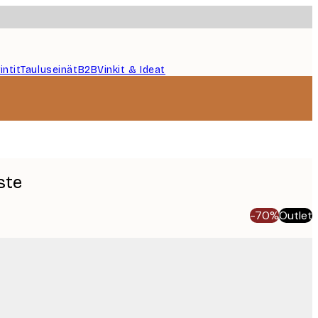
intit
Tauluseinät
B2B
Vinkit & Ideat
ste
-70%
Outlet