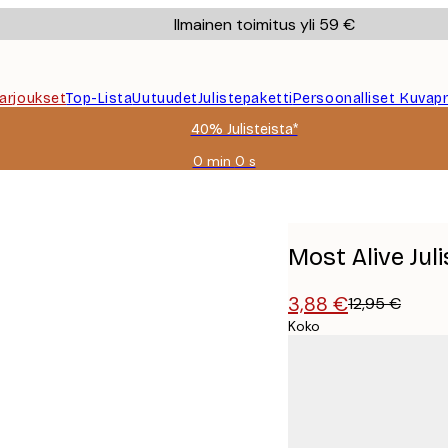
Ilmainen toimitus yli 59 €
Tarjoukset
Top-Lista
Uutuudet
Julistepaketti
Persoonalliset Kuvapr
40% Julisteista*
0 min
0 s
Voimassa
asti:
2026-
08-
09
Most Alive Juli
3,88 €
12,95 €
Koko