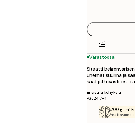
Frame
21x30 cm
options
30x40 cm
50x70 cm
Varastossa
Sitaatti beigenvärisen
unelmat suurina ja saa
saat jatkuvasti inspira
Ei sisällä kehyksiä.
PS52417-4
200 g / m² P
mattaviimeist