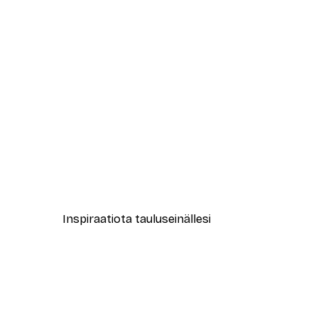
-70%
Outlet
Take it Easy Juliste
Alkaen 3,88 €
12,95 €
Inspiraatiota tauluseinällesi