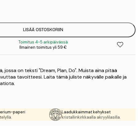
3
1
5
2
8
LISÄÄ OSTOSKORIIN
3
Toimitus 4-5 arkipäivässä
Ilmainen toimitus yli 59 €
ä, jossa on teksti "Dream, Plan, Do". Muista aina pitää
vuttaa tavoitteesi. Laita tämä juliste näkyvälle paikalle ja
atiota.
rerium-paperi
Laadukkaimmat kehykset
elyllä.
kristallinkirkkaalla akryylilasilla.