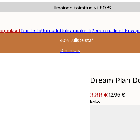
Ilmainen toimitus yli 59 €
Tarjoukset
Top-Lista
Uutuudet
Julistepaketti
Persoonalliset Kuvapr
40% Julisteista*
0 min
0 s
Voimassa
asti:
2026-
08-
09
Dream Plan Do
3,88 €
12,95 €
Koko