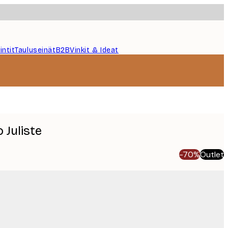
intit
Tauluseinät
B2B
Vinkit & Ideat
 Juliste
-70%
Outlet