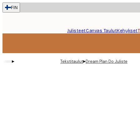
Skip
FIN
to
main
content.
Julisteet
Canvas Taulut
Kehykset
▸
▸
Tekstitaulut
Dream Plan Do Juliste