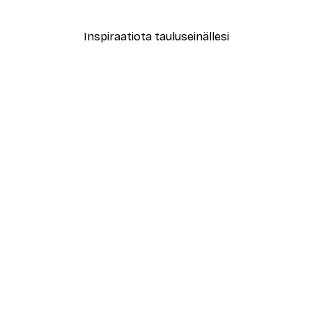
Alkaen 3,88 €
12,95 €
Inspiraatiota tauluseinällesi