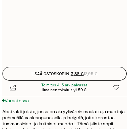
3
21x30 cm
1
5
30x40 cm
2
8
50x70 cm
3
Frame
options
LISÄÄ OSTOSKORIIN
-
3,88 €
12,95 €
Toimitus 4-5 arkipäivässä
Ilmainen toimitus yli 59 €
Varastossa
Abstrakti juliste, jossa on akryylivärein maalattuja muotoja,
pehmeällä vaaleanpunaisella ja beigellä, joita korostaa
tummansiniset ja kultaiset muodot. Tämä juliste sopii