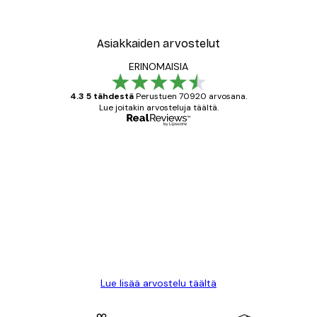
Asiakkaiden arvostelut
ERINOMAISIA
4.3 5 tähdestä
Perustuen 70920 arvosana.
Lue joitakin arvosteluja täältä.
Varmennettu ostaja
asiakkaiden
arvostelut
All good alweys
18 touko
Mika S
Lue lisää arvostelu täältä