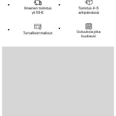
Ilmainen toimitus
Toimitus 4-5
yli 59 €
arkipäivässä
Uutuuksia joka
Turvalliset maksut
kuukausi
Sähköposti
LÄHETÄ
Store
Poster Store