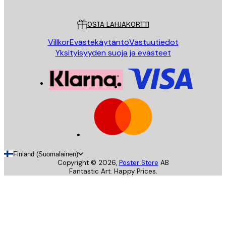
Asiakaspalvelu
OSTA LAHJAKORTTI
Villkor
Evästekäytäntö
Vastuutiedot
Yksityisyyden suoja ja evästeet
Finland (Suomalainen)
Copyright ©
2026
,
Poster Store
AB
Fantastic Art. Happy Prices.