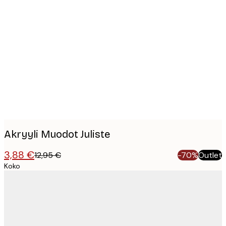
Product
images
Akryyli Muodot Juliste
3,88 €
12,95 €
-70%
Outlet
Koko