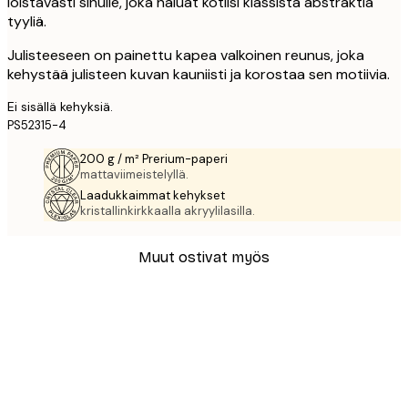
loistavasti sinulle, joka haluat kotiisi klassista abstraktia
tyyliä.
Julisteeseen on painettu kapea valkoinen reunus, joka
kehystää julisteen kuvan kauniisti ja korostaa sen motiivia.
Ei sisällä kehyksiä.
PS52315-4
200 g / m² Prerium-paperi
mattaviimeistelyllä.
Laadukkaimmat kehykset
kristallinkirkkaalla akryylilasilla.
Muut ostivat myös