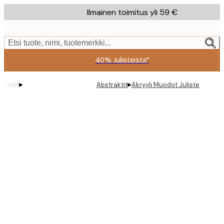
Skip
Ilmainen toimitus yli 59 €
to
main
content.
Etsi tuote, nimi, tuotemerkki...
40% Julisteista*
▸
▸
Abstraktit
Akryyli Muodot Juliste