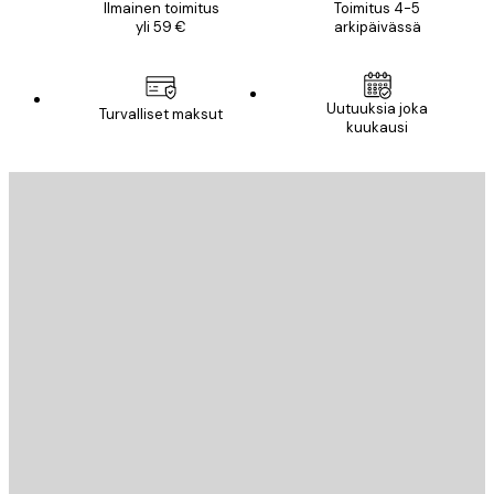
Ilmainen toimitus
Toimitus 4-5
yli 59 €
arkipäivässä
Uutuuksia joka
Turvalliset maksut
kuukausi
Sähköposti
LÄHETÄ
Store
Poster Store
Asiakaspalvelu