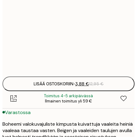
3
21x30 cm
1
5
30x40 cm
2
8
50x70 cm
3
Frame
options
LISÄÄ OSTOSKORIIN
-
3,88 €
12,95 €
Toimitus 4-5 arkipäivässä
Ilmainen toimitus yli 59 €
Varastossa
Boheemi valokuvajuliste kimpusta kuivattuja vaaleita heiniä
vaaleaa taustaa vasten. Beigen ja vaaleiden taulujen avulla
luot helposti trendikkään ja seesteisen sisustuksen.