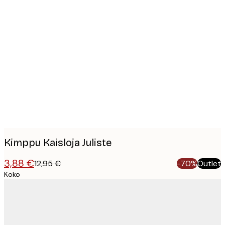
Product
images
Kimppu Kaisloja Juliste
3,88 €
12,95 €
-70%
Outlet
Koko