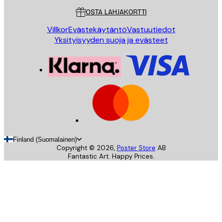
OSTA LAHJAKORTTI
Villkor
Evästekäytäntö
Vastuutiedot
Yksityisyyden suoja ja evästeet
Finland (Suomalainen)
Copyright ©
2026
,
Poster Store
AB
Fantastic Art. Happy Prices.