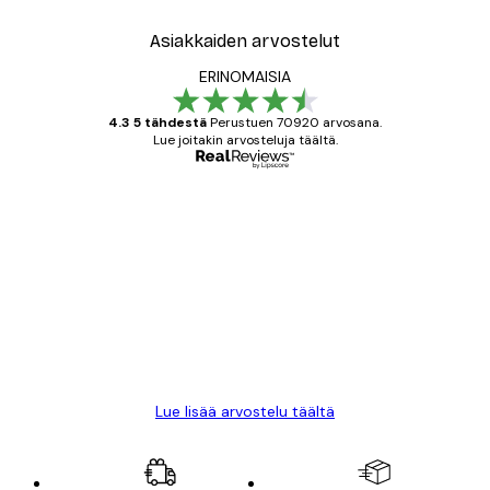
Asiakkaiden arvostelut
ERINOMAISIA
4.3 5 tähdestä
Perustuen 70920 arvosana.
Lue joitakin arvosteluja täältä.
Varmennettu ostaja
asiakkaiden
arvostelut
All good alweys
18 touko
Mika S
Lue lisää arvostelu täältä