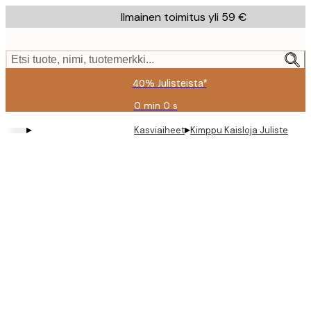
Skip
Ilmainen toimitus yli 59 €
to
main
content.
Etsi tuote, nimi, tuotemerkki...
40% Julisteista*
0 min
0 s
Voimassa
asti:
▸
▸
Kasviaiheet
Kimppu Kaisloja Juliste
2026-
08-
09