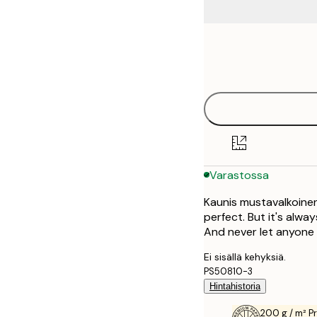
Frame
13x18 cm
options
21x30 cm
30x40 cm
40x50 cm
Varastossa
50x70 cm
Kaunis mustavalkoinen 
perfect. But it's alwa
And never let anyone 
Ei sisällä kehyksiä.
PS50810-3
Hintahistoria
200 g / m² P