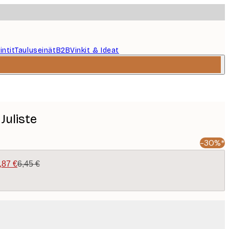
intit
Tauluseinät
B2B
Vinkit & Ideat
Juliste
-30%*
,87 €
6,45 €