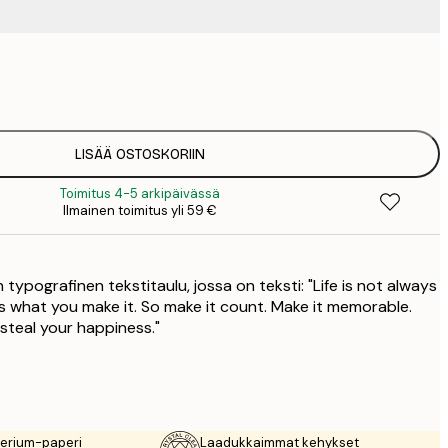
4
9
1
15
LISÄÄ OSTOSKORIIN
2
Toimitus 4-5 arkipäivässä
19
Ilmainen toimitus yli 59 €
2
23
3
typografinen tekstitaulu, jossa on teksti: "Life is not always
ys what you make it. So make it count. Make it memorable.
steal your happiness."
rerium-paperi
Laadukkaimmat kehykset