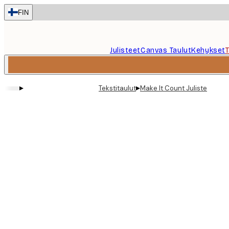
Skip
FIN
to
main
content.
Julisteet
Canvas Taulut
Kehykset
▸
▸
Tekstitaulut
Make It Count Juliste