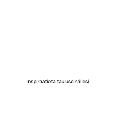
-30%*
Oscar Wilde Happy Juliste
Alkaen 4,52 €
6,45 €
Inspiraatiota tauluseinällesi