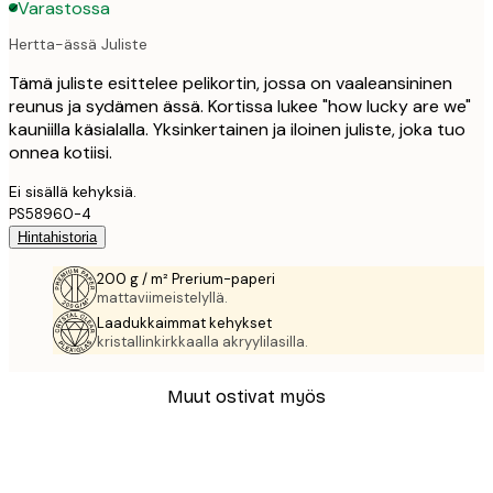
Varastossa
Hertta-ässä Juliste
Tämä juliste esittelee pelikortin, jossa on vaaleansininen
reunus ja sydämen ässä. Kortissa lukee "how lucky are we"
kauniilla käsialalla. Yksinkertainen ja iloinen juliste, joka tuo
onnea kotiisi.
Ei sisällä kehyksiä.
PS58960-4
Hintahistoria
200 g / m² Prerium-paperi
mattaviimeistelyllä.
Laadukkaimmat kehykset
kristallinkirkkaalla akryylilasilla.
Muut ostivat myös