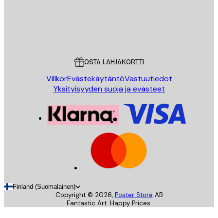
Store
Poster Store
Asiakaspalvelu
OSTA LAHJAKORTTI
Villkor
Evästekäytäntö
Vastuutiedot
Yksityisyyden suoja ja evästeet
Finland (Suomalainen)
Copyright ©
2026
,
Poster Store
AB
Fantastic Art. Happy Prices.