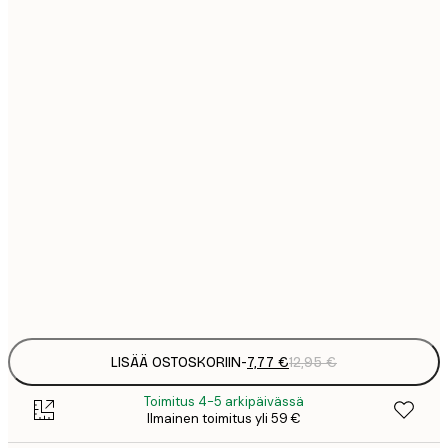
7
21x30 cm
1
12
30x40 cm
2
16
40x50 cm
2
19
50x70 cm
3
26
70x100 cm
4
Frame
options
LISÄÄ OSTOSKORIIN
-
7,77 €
12,95 €
Toimitus 4-5 arkipäivässä
Ilmainen toimitus yli 59 €