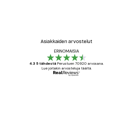
Asiakkaiden arvostelut
ERINOMAISIA
4.3 5 tähdestä
Perustuen 70920 arvosana.
Lue joitakin arvosteluja täältä.
Varmennettu ostaja
asiakkaiden
arvostelut
All good alweys
18 touko
Mika S