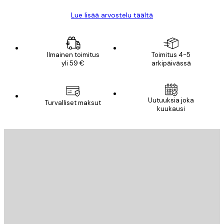
Lue lisää arvostelu täältä
Ilmainen toimitus
Toimitus 4-5
yli 59 €
arkipäivässä
Uutuuksia joka
Turvalliset maksut
kuukausi
Sähköposti
LÄHETÄ