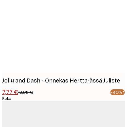
Product
images
Jolly and Dash - Onnekas Hertta-ässä Juliste
7,77 €
12,95 €
-40%*
Koko