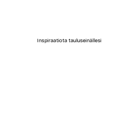
-40%*
upit Juliste
Athene Fritsch - Viihtyisä 
Alkaen 7,77 €
12,95 €
Inspiraatiota tauluseinällesi