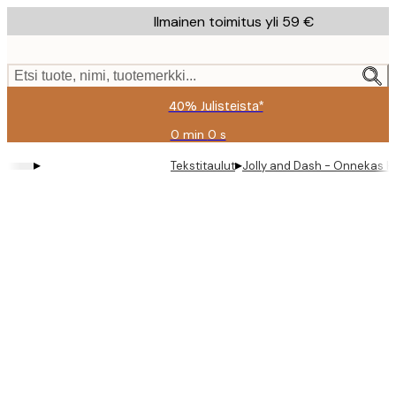
Skip
Ilmainen toimitus yli 59 €
to
main
content.
Etsi tuote, nimi, tuotemerkki...
40% Julisteista*
0 min
0 s
Voimassa
asti:
▸
▸
Tekstitaulut
Jolly and Dash - Onnekas H
2026-
08-
09