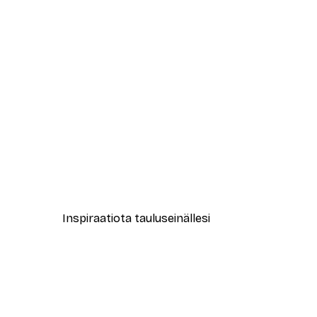
-40%*
Kukkiva Puu Juliste
Alkaen 7,77 €
12,95 €
Inspiraatiota tauluseinällesi