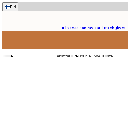
Skip
FIN
to
main
content.
Julisteet
Canvas Taulut
Kehykset
▸
▸
Tekstitaulut
Double Love Juliste