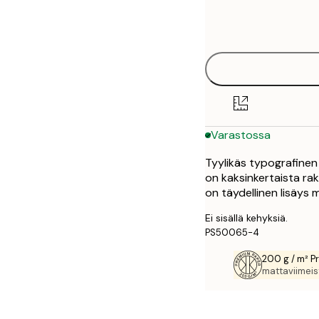
Frame
21x30 cm
options
30x40 cm
50x70 cm
Varastossa
Tyylikäs typografinen 
on kaksinkertaista ra
on täydellinen lisäys
Ei sisällä kehyksiä.
PS50065-4
200 g / m² P
mattaviimeist