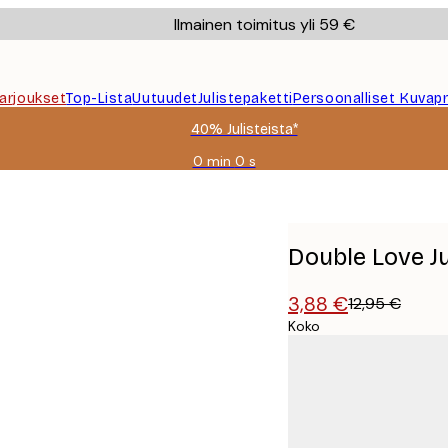
Ilmainen toimitus yli 59 €
Tarjoukset
Top-Lista
Uutuudet
Julistepaketti
Persoonalliset Kuvapr
40% Julisteista*
0 min
0 s
Voimassa
asti:
2026-
08-
09
Double Love Ju
3,88 €
12,95 €
Koko