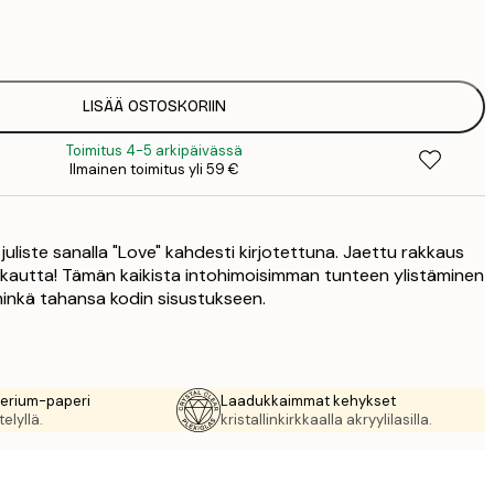
3
1
5
2
7
LISÄÄ OSTOSKORIIN
2
Toimitus 4-5 arkipäivässä
Ilmainen toimitus yli 59 €
juliste sanalla "Love" kahdesti kirjotettuna. Jaettu rakkaus
kkautta! Tämän kaikista intohimoisimman tunteen ylistäminen
 minkä tahansa kodin sisustukseen.
rerium-paperi
Laadukkaimmat kehykset
elyllä.
kristallinkirkkaalla akryylilasilla.