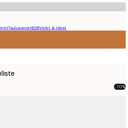
intit
Tauluseinät
B2B
Vinkit & Ideat
liste
-70%