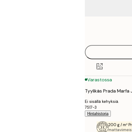
Frame
13x18 cm
options
21x30 cm
30x40 cm
40x50 cm
Varastossa
50x70 cm
Tyylikäs Prada Marfa J
70x100 cm
Ei sisällä kehyksiä.
7517-3
Hintahistoria
200 g / m² P
mattaviimeist