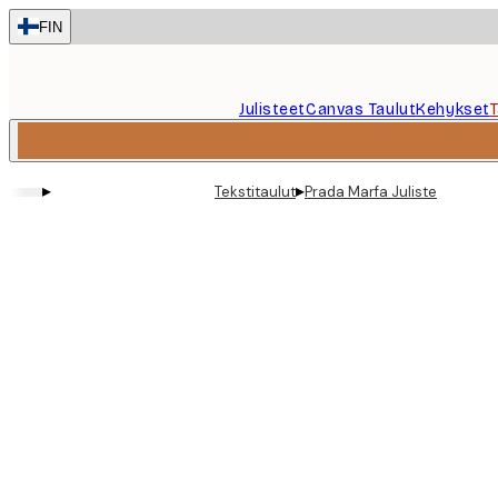
Skip
FIN
to
main
content.
Julisteet
Canvas Taulut
Kehykset
▸
▸
Tekstitaulut
Prada Marfa Juliste