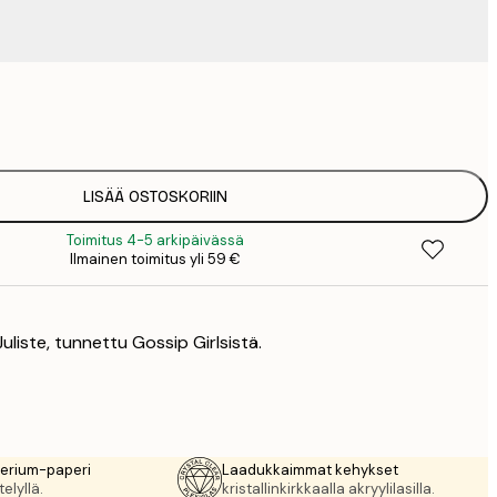
4
9
1
15
LISÄÄ OSTOSKORIIN
2
Toimitus 4-5 arkipäivässä
19
Ilmainen toimitus yli 59 €
2
23
3
uliste, tunnettu Gossip Girlsistä.
30
4
rerium-paperi
Laadukkaimmat kehykset
elyllä.
kristallinkirkkaalla akryylilasilla.