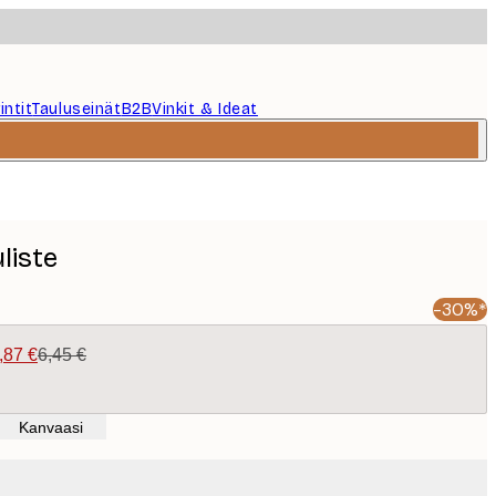
intit
Tauluseinät
B2B
Vinkit & Ideat
liste
-30%*
,87 €
6,45 €
Kanvaasi