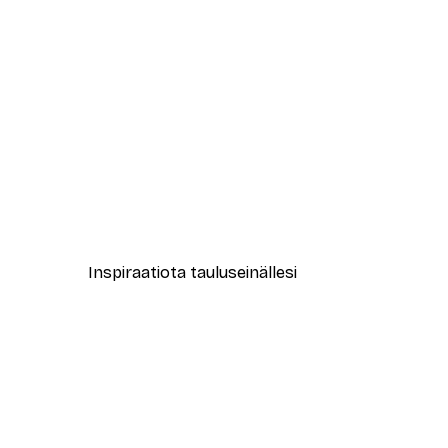
-30%*
Pinkit Ruusut Leopardi Juliste
Alkaen 9,07 €
12,95 €
Inspiraatiota tauluseinällesi