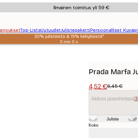
Ilmainen toimitus yli 59 €
Tarjoukset
Top-Lista
Uutuudet
Julistepaketti
Persoonalliset Kuvapr
30% julisteista & 15% kehyksistä*
0 min
0 s
Voimassa
asti:
2026-
08-
06
Prada Marfa Ju
4,52 €
6,45 €
Aktivoi jäsenhintasi
|
3
Juliste
Koko