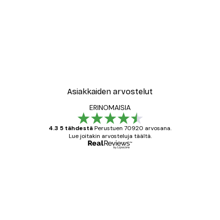
Asiakkaiden arvostelut
ERINOMAISIA
4.3 5 tähdestä
Perustuen 70920 arvosana.
Lue joitakin arvosteluja täältä.
Varmennettu ostaja
asiakkaiden
arvostelut
All good alweys