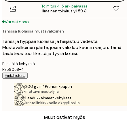
Toimitus 4-5 arkipäivässä
Ilmainen toimitus yli 59 €
Varastossa
Tanssija luolassa mustavalkoinen
Tanssija hyppää luolassa ja heijastuu vedestä.
Mustavalkoinen juliste, jossa valo luo kauniin varjon. Tämä
taideteos tuo liikettä ja tyyliä kotiisi.
Ei sisällä kehyksiä.
PS59058-4
Hintahistoria
200 g / m² Prerium-paperi
mattaviimeistelyllä.
Laadukkaimmat kehykset
kristallinkirkkaalla akryylilasilla.
Muut ostivat myös