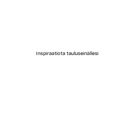
-40%*
ka Kesäinen Hyppytorni Juliste
C.S. Tjandra - Dynaaminen 
Alkaen 7,77 €
12,95 €
Inspiraatiota tauluseinällesi