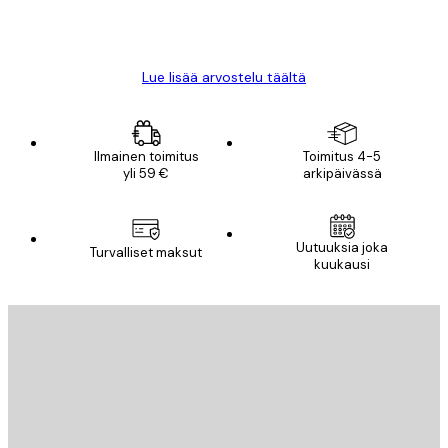
18 touko
Mika S
Lue lisää arvostelu täältä
Ilmainen toimitus
Toimitus 4-5
yli 59 €
arkipäivässä
Uutuuksia joka
Turvalliset maksut
kuukausi
Sähköposti