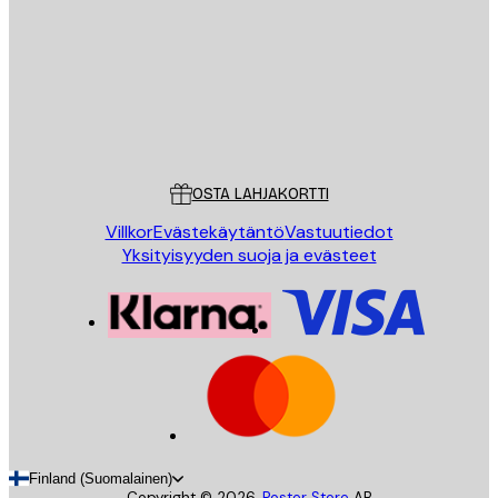
LÄHETÄ
Store
Poster Store
Asiakaspalvelu
OSTA LAHJAKORTTI
Villkor
Evästekäytäntö
Vastuutiedot
Yksityisyyden suoja ja evästeet
Finland (Suomalainen)
Copyright ©
2026
,
Poster Store
AB