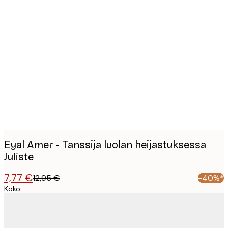
Product
images
Eyal Amer - Tanssija luolan heijastuksessa
Juliste
7,77 €
12,95 €
-40%*
Koko