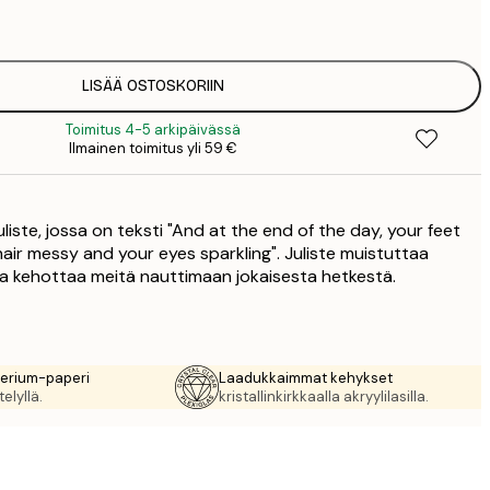
1
5
2
8
LISÄÄ OSTOSKORIIN
3
Toimitus 4-5 arkipäivässä
Ilmainen toimitus yli 59 €
liste, jossa on teksti "And at the end of the day, your feet
hair messy and your eyes sparkling". Juliste muistuttaa
a kehottaa meitä nauttimaan jokaisesta hetkestä.
rerium-paperi
Laadukkaimmat kehykset
elyllä.
kristallinkirkkaalla akryylilasilla.