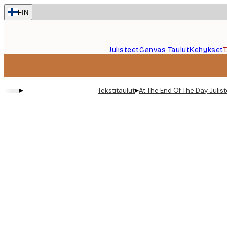
Skip
FIN
to
main
content.
Julisteet
Canvas Taulut
Kehykset
▸
▸
Tekstitaulut
At The End Of The Day Julist