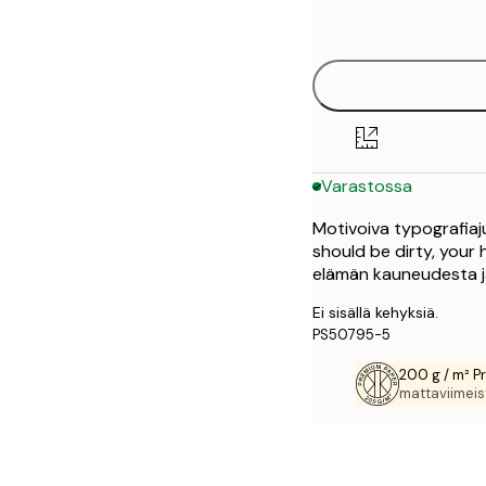
options
30x40 cm
50x70 cm
Varastossa
Motivoiva typografiaju
should be dirty, your 
elämän kauneudesta j
Ei sisällä kehyksiä.
PS50795-5
200 g / m² P
mattaviimeist