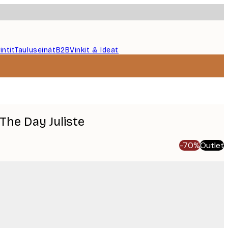
intit
Tauluseinät
B2B
Vinkit & Ideat
The Day Juliste
-70%
Outlet