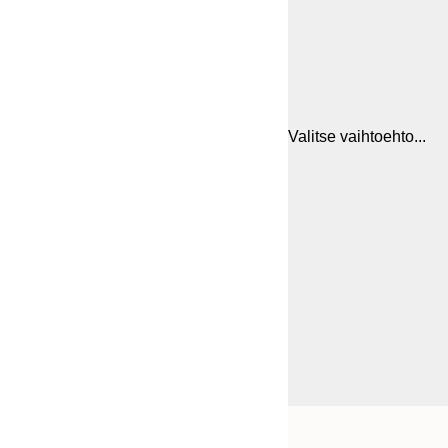
Valitse vaihtoehto...
Frame
21x30 cm