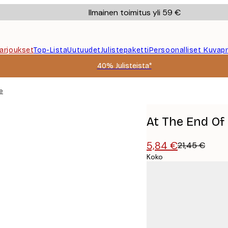
Ilmainen toimitus yli 59 €
Tarjoukset
Top-Lista
Uutuudet
Julistepaketti
Persoonalliset Kuvapr
40% Julisteista*
e
At The End Of 
5,84 €
21,45 €
Koko