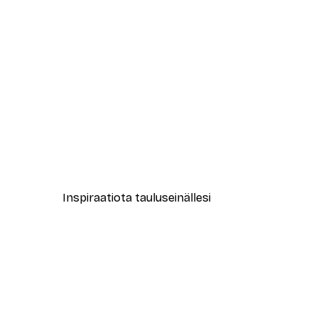
-70%
Outlet
Sumuinen horisontti Juliste
Alkaen 3,88 €
12,95 €
Inspiraatiota tauluseinällesi