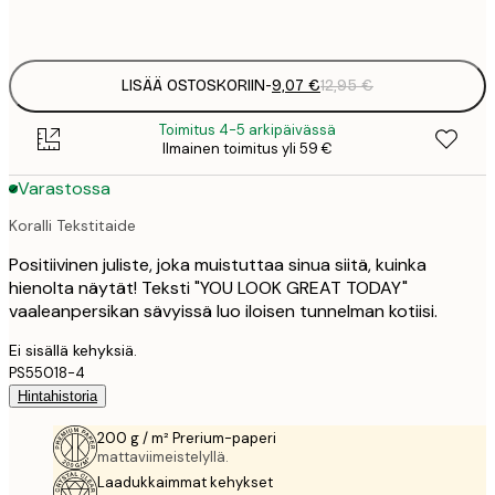
Frame
options
LISÄÄ OSTOSKORIIN
-
9,07 €
12,95 €
Toimitus 4-5 arkipäivässä
Ilmainen toimitus yli 59 €
Varastossa
Koralli Tekstitaide
Positiivinen juliste, joka muistuttaa sinua siitä, kuinka
hienolta näytät! Teksti "YOU LOOK GREAT TODAY"
vaaleanpersikan sävyissä luo iloisen tunnelman kotiisi.
Ei sisällä kehyksiä.
PS55018-4
Hintahistoria
200 g / m² Prerium-paperi
mattaviimeistelyllä.
Laadukkaimmat kehykset