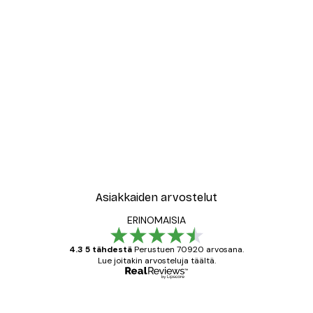
Asiakkaiden arvostelut
ERINOMAISIA
4.3 5 tähdestä
Perustuen 70920 arvosana.
Lue joitakin arvosteluja täältä.
Varmennettu ostaja
asiakkaiden