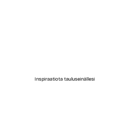
-30%*
Alkaen 9,07 €
12,95 €
Inspiraatiota tauluseinällesi