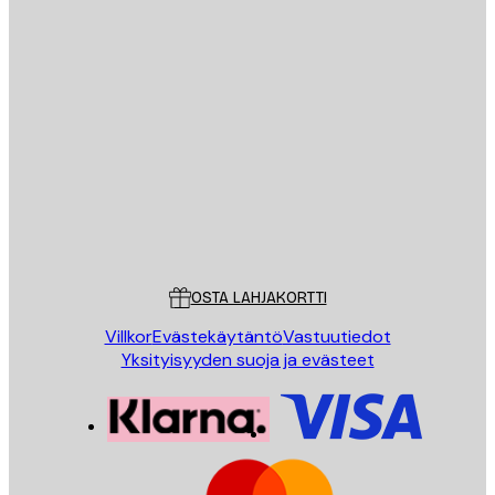
Sähköposti
LÄHETÄ
Store
Poster Store
Asiakaspalvelu
OSTA LAHJAKORTTI
Villkor
Evästekäytäntö
Vastuutiedot
Yksityisyyden suoja ja evästeet