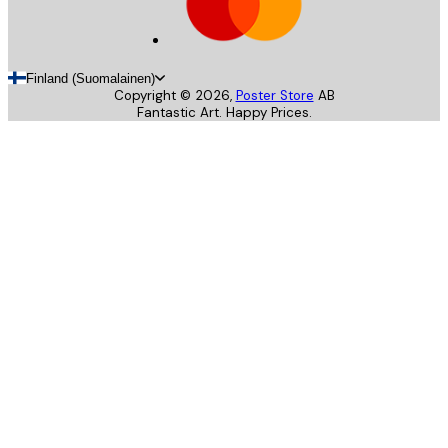
Finland (Suomalainen)
Copyright ©
2026
,
Poster Store
AB
Fantastic Art. Happy Prices.