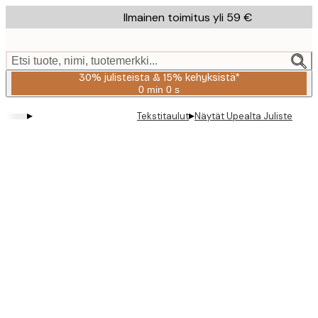
Skip
Ilmainen toimitus yli 59 €
to
main
content.
Etsi tuote, nimi, tuotemerkki...
30% julisteista & 15% kehyksistä*
0 min
0 s
Voimassa
asti:
▸
▸
Tekstitaulut
Näytät Upealta Juliste
2026-
08-
06