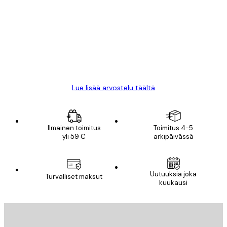
arvostelut
All good alweys
18 touko
Mika S
Lue lisää arvostelu täältä
Ilmainen toimitus
Toimitus 4-5
yli 59 €
arkipäivässä
Uutuuksia joka
Turvalliset maksut
kuukausi