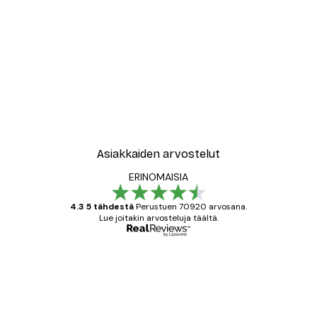
Asiakkaiden arvostelut
ERINOMAISIA
4.3 5 tähdestä
Perustuen 70920 arvosana.
Lue joitakin arvosteluja täältä.
Varmennettu ostaja
asiakkaiden
arvostelut
All good alweys