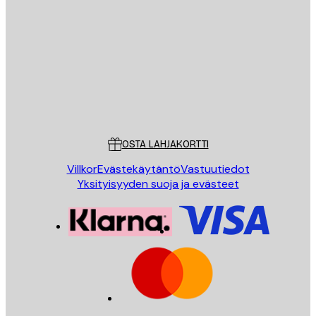
Sähköposti
LÄHETÄ
Store
Poster Store
Asiakaspalvelu
OSTA LAHJAKORTTI
Villkor
Evästekäytäntö
Vastuutiedot
Yksityisyyden suoja ja evästeet