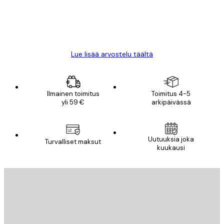
18 touko
Mika S
Lue lisää arvostelu täältä
Ilmainen toimitus
Toimitus 4-5
yli 59 €
arkipäivässä
Uutuuksia joka
Turvalliset maksut
kuukausi