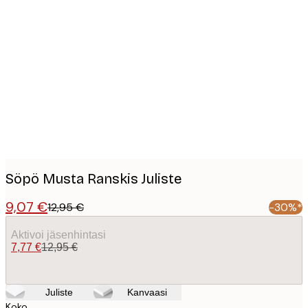
Product
images
Söpö Musta Ranskis Juliste
9,07 €
12,95 €
-30%*
Aktivoi jäsenhintasi
7,77 €
12,95 €
Juliste
Kanvaasi
Koko