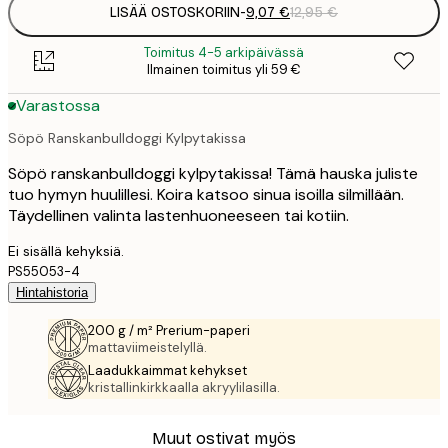
LISÄÄ OSTOSKORIIN
-
9,07 €
12,95 €
Toimitus 4-5 arkipäivässä
Ilmainen toimitus yli 59 €
Varastossa
Söpö Ranskanbulldoggi Kylpytakissa
Söpö ranskanbulldoggi kylpytakissa! Tämä hauska juliste
tuo hymyn huulillesi. Koira katsoo sinua isoilla silmillään.
Täydellinen valinta lastenhuoneeseen tai kotiin.
Ei sisällä kehyksiä.
PS55053-4
Hintahistoria
200 g / m² Prerium-paperi
mattaviimeistelyllä.
Laadukkaimmat kehykset
kristallinkirkkaalla akryylilasilla.
Muut ostivat myös