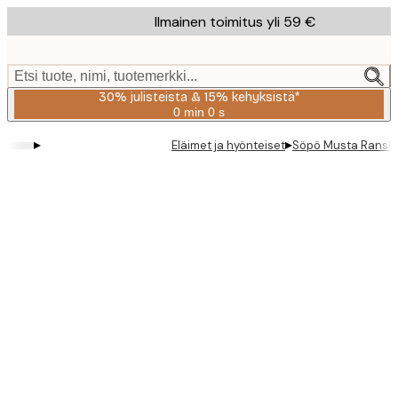
Skip
Ilmainen toimitus yli 59 €
to
main
content.
Etsi tuote, nimi, tuotemerkki...
30% julisteista & 15% kehyksistä*
0 min
0 s
Voimassa
asti:
▸
▸
Eläimet ja hyönteiset
Söpö Musta Ranskis
2026-
08-
06