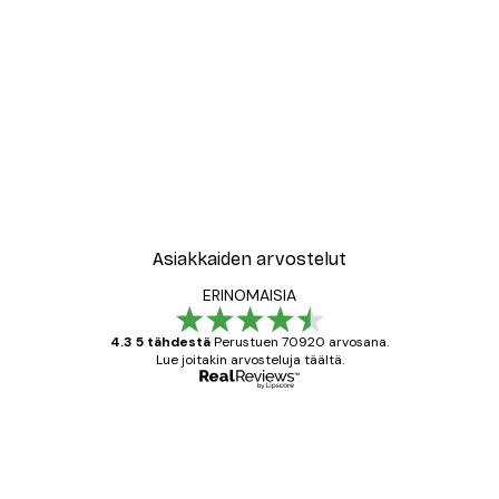
Asiakkaiden arvostelut
ERINOMAISIA
4.3 5 tähdestä
Perustuen 70920 arvosana.
Lue joitakin arvosteluja täältä.
Varmennettu ostaja
asiakkaiden
arvostelut
All good alweys