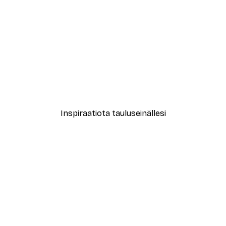
-30%*
New York City Juliste
Alkaen 9,07 €
12,95 €
Inspiraatiota tauluseinällesi