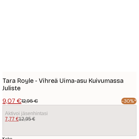
Product
images
Tara Royle - Vihreä Uima-asu Kuivumassa
Juliste
9,07 €
12,95 €
-30%*
Aktivoi jäsenhintasi
7,77 €
12,95 €
Koko