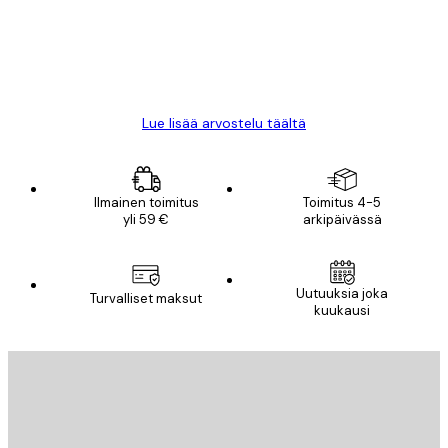
18 touko
Mika S
Lue lisää arvostelu täältä
Ilmainen toimitus
Toimitus 4-5
yli 59 €
arkipäivässä
Uutuuksia joka
Turvalliset maksut
kuukausi