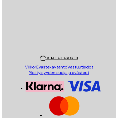
Sähköposti
LÄHETÄ
Store
Poster Store
Asiakaspalvelu
OSTA LAHJAKORTTI
Villkor
Evästekäytäntö
Vastuutiedot
Yksityisyyden suoja ja evästeet