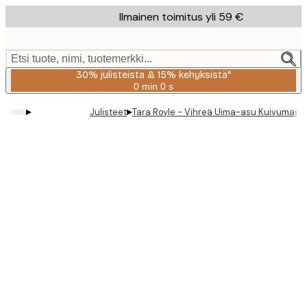
Skip
Ilmainen toimitus yli 59 €
to
main
content.
Etsi tuote, nimi, tuotemerkki...
30% julisteista & 15% kehyksistä*
0 min
0 s
Voimassa
asti:
▸
▸
Julisteet
Tara Royle - Vihreä Uima-asu Kuivumassa
2026-
08-
06