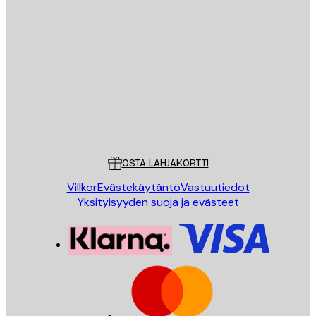
Sähköposti
LÄHETÄ
Store
Poster Store
Asiakaspalvelu
OSTA LAHJAKORTTI
Villkor
Evästekäytäntö
Vastuutiedot
Yksityisyyden suoja ja evästeet