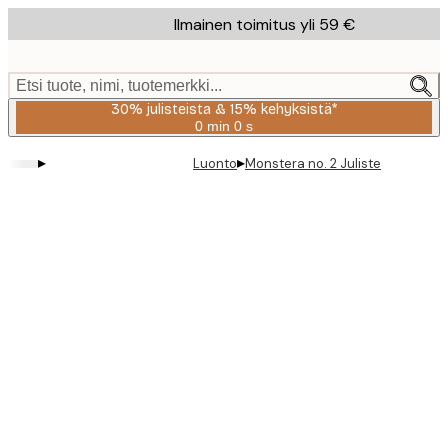
Skip
Ilmainen toimitus yli 59 €
to
main
content.
Etsi tuote, nimi, tuotemerkki...
30% julisteista & 15% kehyksistä*
0 min
0 s
Voimassa
asti:
▸
▸
Luonto
Monstera no. 2 Juliste
2026-
08-
06