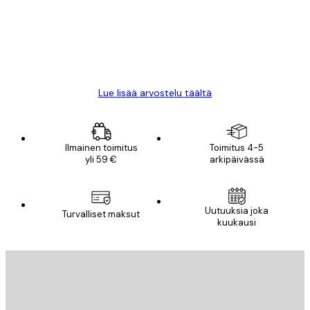
18 touko
Mika S
Lue lisää arvostelu täältä
Ilmainen toimitus
Toimitus 4-5
yli 59 €
arkipäivässä
Uutuuksia joka
Turvalliset maksut
kuukausi