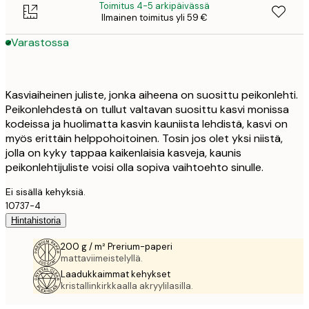
Toimitus 4-5 arkipäivässä
Ilmainen toimitus yli 59 €
Varastossa
Kasviaiheinen juliste, jonka aiheena on suosittu peikonlehti.
Peikonlehdestä on tullut valtavan suosittu kasvi monissa
kodeissa ja huolimatta kasvin kauniista lehdistä, kasvi on
myös erittäin helppohoitoinen. Tosin jos olet yksi niistä,
jolla on kyky tappaa kaikenlaisia kasveja, kaunis
peikonlehtijuliste voisi olla sopiva vaihtoehto sinulle.
Ei sisällä kehyksiä.
10737-4
Hintahistoria
200 g / m² Prerium-paperi
mattaviimeistelyllä.
Laadukkaimmat kehykset
kristallinkirkkaalla akryylilasilla.