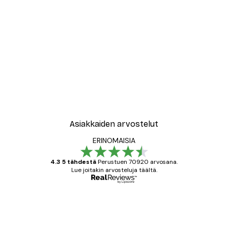
Asiakkaiden arvostelut
ERINOMAISIA
4.3 5 tähdestä
Perustuen 70920 arvosana.
Lue joitakin arvosteluja täältä.
Varmennettu ostaja
asiakkaiden
arvostelut
All good alweys