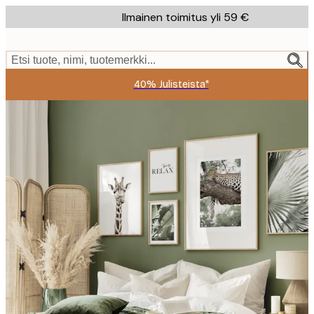
Skip
Ilmainen toimitus yli 59 €
to
main
content.
Etsi tuote, nimi, tuotemerkki...
40% Julisteista*