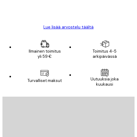
18 touko
Mika S
Lue lisää arvostelu täältä
Ilmainen toimitus
Toimitus 4-5
yli 59 €
arkipäivässä
Uutuuksia joka
Turvalliset maksut
kuukausi
Sähköposti