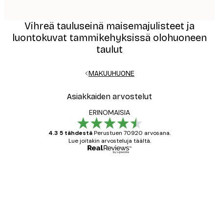
Vihreä tauluseinä maisemajulisteet ja
luontokuvat tammikehyksissä olohuoneen
taulut
MAKUUHUONE
Asiakkaiden arvostelut
ERINOMAISIA
4.3 5 tähdestä
Perustuen 70920 arvosana.
Lue joitakin arvosteluja täältä.
Varmennettu ostaja
asiakkaiden
arvostelut
All good alweys