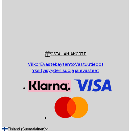
LÄHETÄ
Store
Poster Store
Asiakaspalvelu
OSTA LAHJAKORTTI
Villkor
Evästekäytäntö
Vastuutiedot
Yksityisyyden suoja ja evästeet
Finland (Suomalainen)