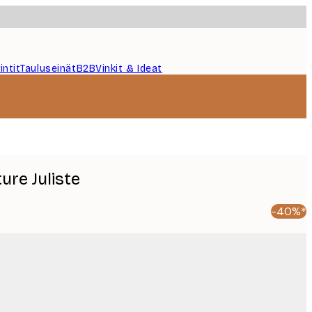
intit
Tauluseinät
B2B
Vinkit & Ideat
ure Juliste
-40%*