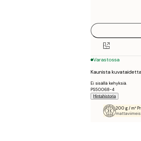
Frame
13x18 cm
Tilapäisesti loppu
options
21x30 cm
30x40 cm
40x50 cm
Varastossa
50x50 cm
Kaunista kuvataidetta,
50x70 cm
Ei sisällä kehyksiä.
70x100 cm
PS50068-4
Hintahistoria
200 g / m² P
mattaviimeist