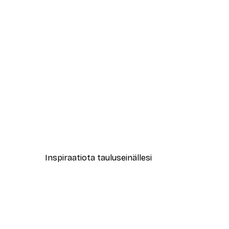
-40%*
Marmori Seinä & Parveke Julis
Alkaen 7,77 €
12,95 €
Inspiraatiota tauluseinällesi