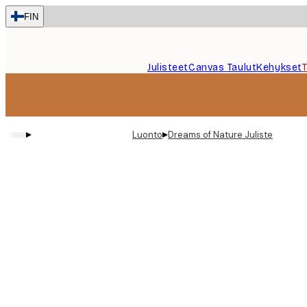
Skip
FIN
to
main
content.
Julisteet
Canvas Taulut
Kehykset
▸
▸
Luonto
Dreams of Nature Juliste