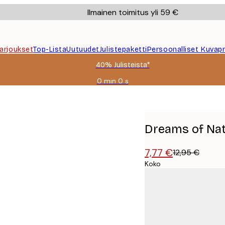
Ilmainen toimitus yli 59 €
Tarjoukset
Top-Lista
Uutuudet
Julistepaketti
Persoonalliset Kuvapr
40% Julisteista*
0 min
0 s
Voimassa
asti:
2026-
08-
09
Dreams of Nat
7,77 €
12,95 €
Koko