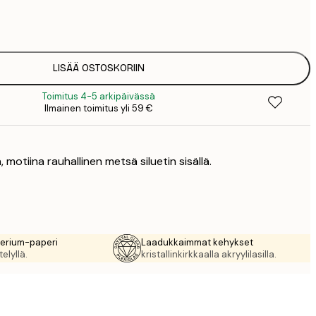
3
7
1
12
LISÄÄ OSTOSKORIIN
2
Toimitus 4-5 arkipäivässä
16
Ilmainen toimitus yli 59 €
2
16
2
 motiina rauhallinen metsä siluetin sisällä.
19
3
26
4
rerium-paperi
Laadukkaimmat kehykset
elyllä.
kristallinkirkkaalla akryylilasilla.