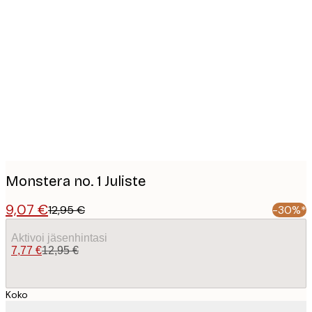
Product
images
Monstera no. 1 Juliste
9,07 €
12,95 €
-30%*
Aktivoi jäsenhintasi
7,77 €
12,95 €
Koko