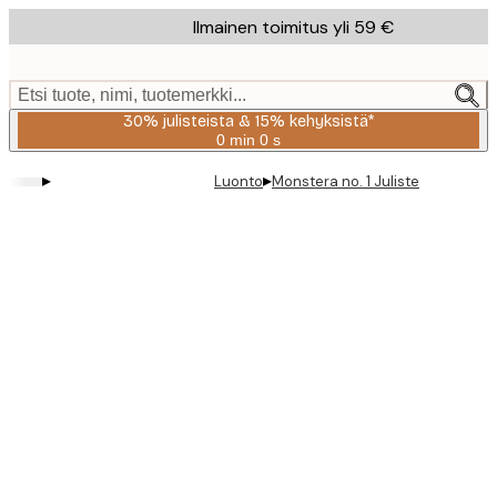
Skip
Ilmainen toimitus yli 59 €
to
main
content.
Etsi tuote, nimi, tuotemerkki...
30% julisteista & 15% kehyksistä*
0 min
0 s
Voimassa
asti:
▸
▸
Luonto
Monstera no. 1 Juliste
2026-
08-
06