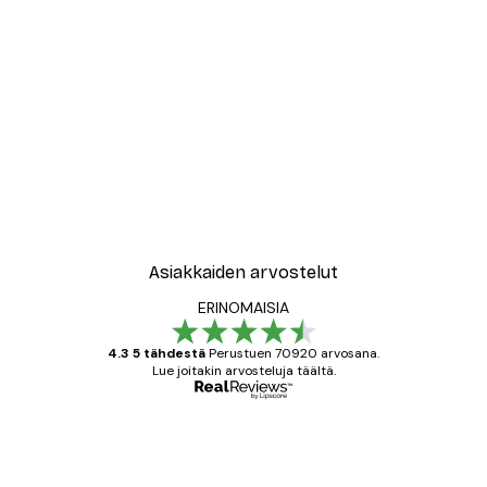
Asiakkaiden arvostelut
ERINOMAISIA
4.3 5 tähdestä
Perustuen 70920 arvosana.
Lue joitakin arvosteluja täältä.
Varmennettu ostaja
asiakkaiden
arvostelut