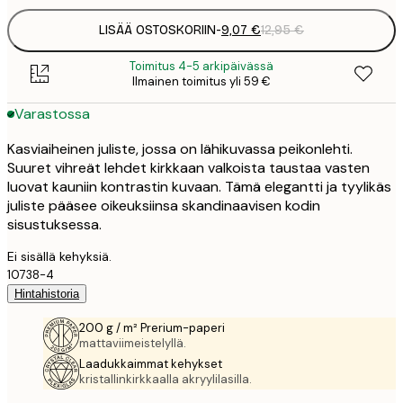
LISÄÄ OSTOSKORIIN
-
9,07 €
12,95 €
Toimitus 4-5 arkipäivässä
Ilmainen toimitus yli 59 €
Varastossa
Kasviaiheinen juliste, jossa on lähikuvassa peikonlehti.
Suuret vihreät lehdet kirkkaan valkoista taustaa vasten
luovat kauniin kontrastin kuvaan. Tämä elegantti ja tyylikäs
juliste pääsee oikeuksiinsa skandinaavisen kodin
sisustuksessa.
Ei sisällä kehyksiä.
10738-4
Hintahistoria
200 g / m² Prerium-paperi
mattaviimeistelyllä.
Laadukkaimmat kehykset
kristallinkirkkaalla akryylilasilla.