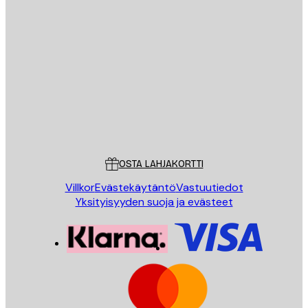
Sähköposti
LÄHETÄ
Store
Poster Store
Asiakaspalvelu
OSTA LAHJAKORTTI
Villkor
Evästekäytäntö
Vastuutiedot
Yksityisyyden suoja ja evästeet