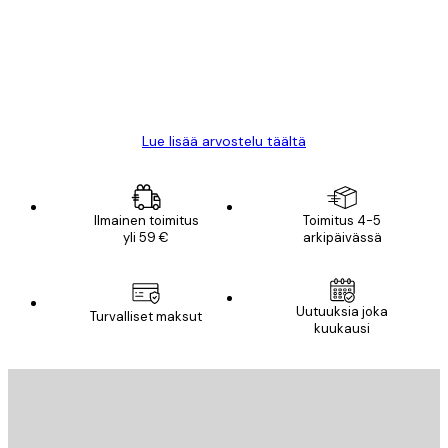
All good alweys
18 touko
Mika S
Lue lisää arvostelu täältä
Ilmainen toimitus
Toimitus 4-5
yli 59 €
arkipäivässä
Uutuuksia joka
Turvalliset maksut
kuukausi