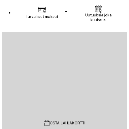
Uutuuksia joka
Turvalliset maksut
kuukausi
Sähköposti
LÄHETÄ
Store
Poster Store
Asiakaspalvelu
OSTA LAHJAKORTTI