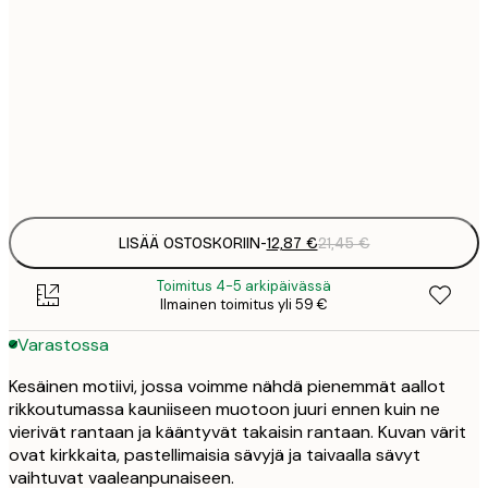
12
30x40 cm
2
19
50x70 cm
3
Frame
options
LISÄÄ OSTOSKORIIN
-
12,87 €
21,45 €
Toimitus 4-5 arkipäivässä
Ilmainen toimitus yli 59 €
Varastossa
Kesäinen motiivi, jossa voimme nähdä pienemmät aallot
rikkoutumassa kauniiseen muotoon juuri ennen kuin ne
vierivät rantaan ja kääntyvät takaisin rantaan. Kuvan värit
ovat kirkkaita, pastellimaisia sävyjä ja taivaalla sävyt
vaihtuvat vaaleanpunaiseen.