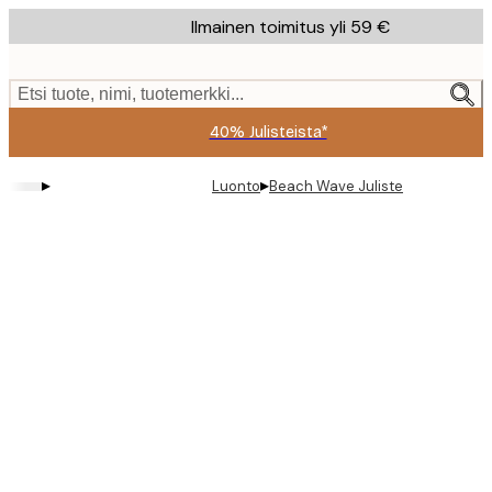
Skip
Ilmainen toimitus yli 59 €
to
main
content.
Etsi tuote, nimi, tuotemerkki...
40% Julisteista*
▸
▸
Luonto
Beach Wave Juliste