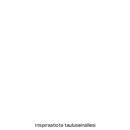
-40%*
 Juliste
Valkoinen Kesäkukka Julis
Alkaen 7,77 €
12,95 €
Inspiraatiota tauluseinällesi