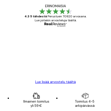
ERINOMAISIA
4.3 5 tähdestä
Perustuen 70920 arvosana.
Lue joitakin arvosteluja täältä.
Varmennettu ostaja
asiakkaiden
arvostelut
All good alweys
18 touko
Mika S
Lue lisää arvostelu täältä
Ilmainen toimitus
Toimitus 4-5
yli 59 €
arkipäivässä