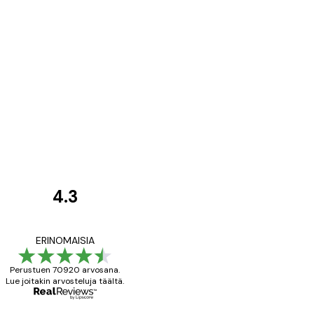
4.3
asiakkaiden
arvostelut
All good alweys
ERINOMAISIA
Perustuen 70920 arvosana.
Lue joitakin arvosteluja täältä.
18 touko
Mika S