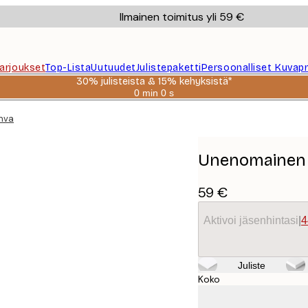
Ilmainen toimitus yli 59 €
Tarjoukset
Top-Lista
Uutuudet
Julistepaketti
Persoonalliset Kuvapr
30% julisteista & 15% kehyksistä*
0 min
0 s
Voimassa
asti:
nvaasi
2026-
08-
06
Unenomainen p
59 €
Aktivoi jäsenhintasi
|
4
Juliste
Koko