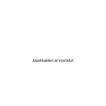
-30%*
New York City Juliste
Alkaen 9,07 €
12,95 €
Asiakkaiden arvostelut