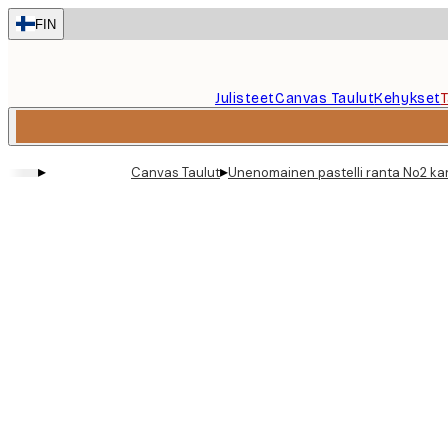
Skip
FIN
to
main
content.
Julisteet
Canvas Taulut
Kehykset
▸
▸
Canvas Taulut
Unenomainen pastelli ranta No2 ka