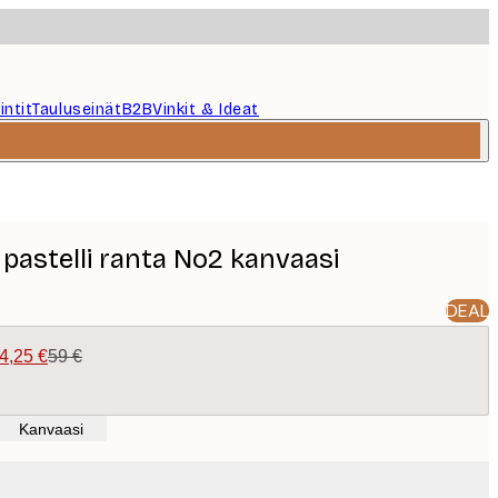
intit
Tauluseinät
B2B
Vinkit & Ideat
astelli ranta No2 kanvaasi
DEAL
4,25 €
59 €
Kanvaasi