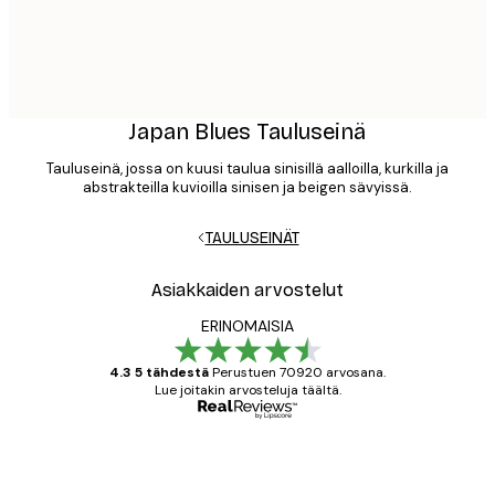
Japan Blues Tauluseinä
Tauluseinä, jossa on kuusi taulua sinisillä aalloilla, kurkilla ja
abstrakteilla kuvioilla sinisen ja beigen sävyissä.
TAULUSEINÄT
Asiakkaiden arvostelut
ERINOMAISIA
4.3 5 tähdestä
Perustuen 70920 arvosana.
Lue joitakin arvosteluja täältä.
Varmennettu ostaja
asiakkaiden