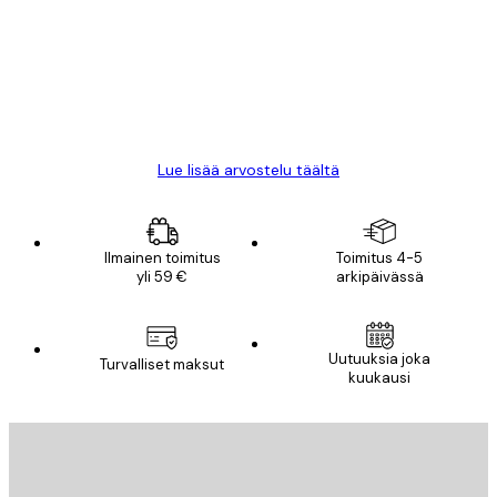
arvostelut
All good alweys
18 touko
Mika S
Lue lisää arvostelu täältä
Ilmainen toimitus
Toimitus 4-5
yli 59 €
arkipäivässä
Uutuuksia joka
Turvalliset maksut
kuukausi