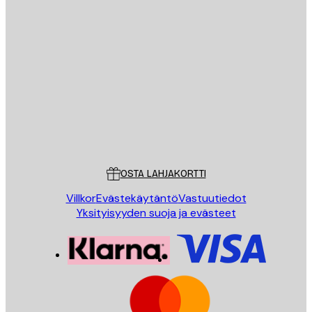
Sähköposti
LÄHETÄ
Store
Poster Store
Asiakaspalvelu
OSTA LAHJAKORTTI
Villkor
Evästekäytäntö
Vastuutiedot
Yksityisyyden suoja ja evästeet