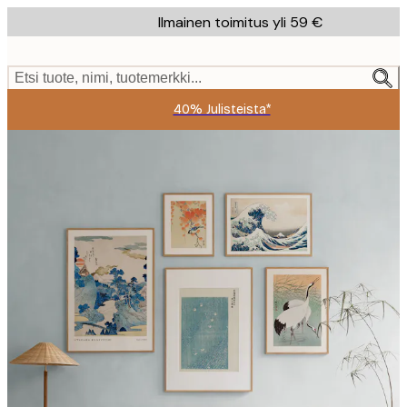
Skip
Ilmainen toimitus yli 59 €
to
main
content.
Etsi tuote, nimi, tuotemerkki...
40% Julisteista*