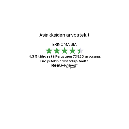
Asiakkaiden arvostelut
ERINOMAISIA
4.3 5 tähdestä
Perustuen 70920 arvosana.
Lue joitakin arvosteluja täältä.
Varmennettu ostaja
asiakkaiden
arvostelut
All good alweys
18 touko
Mika S