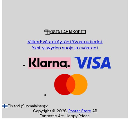
Store
Poster Store
Asiakaspalvelu
OSTA LAHJAKORTTI
Villkor
Evästekäytäntö
Vastuutiedot
Yksityisyyden suoja ja evästeet
Finland (Suomalainen)
Copyright ©
2026
,
Poster Store
AB
Fantastic Art. Happy Prices.