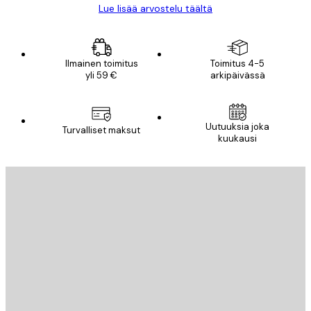
Lue lisää arvostelu täältä
Ilmainen toimitus
Toimitus 4-5
yli 59 €
arkipäivässä
Uutuuksia joka
Turvalliset maksut
kuukausi
Sähköposti
LÄHETÄ