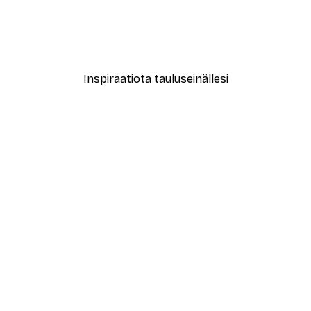
gyssä Juliste
Ohkimiko - Keltainen La Do
Alkaen 7,77 €
12,95 €
Inspiraatiota tauluseinällesi