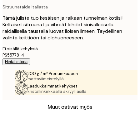
Sitruunataide Italiasta
Tämä juliste tuo kesäisen ja raikaan tunnelman kotiisi!
Keltaiset sitruunat ja vihreät lehdet sinivalkoisella
raidallisella taustalla luovat iloisen ilmeen. Täydellinen
valinta keittiöön tai olohuoneeseen.
Ei sisällä kehyksiä.
PS55778-4
Hintahistoria
200 g / m² Prerium-paperi
mattaviimeistelyllä.
Laadukkaimmat kehykset
kristallinkirkkaalla akryylilasilla.
Muut ostivat myös