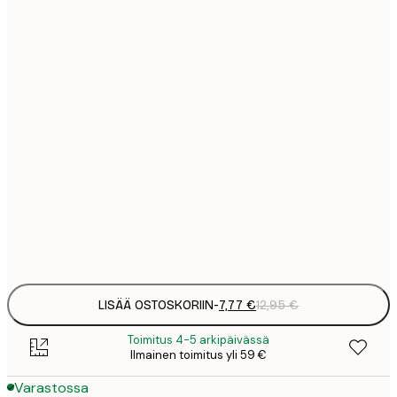
7
21x30 cm
1
12
30x40 cm
2
19
50x70 cm
3
26
70x100 cm
4
64
100x150 cm
Frame
options
LISÄÄ OSTOSKORIIN
-
7,77 €
12,95 €
Toimitus 4-5 arkipäivässä
Ilmainen toimitus yli 59 €
Varastossa