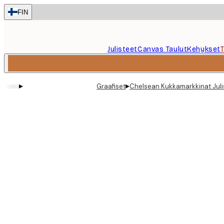
Skip
FIN
to
main
content.
Julisteet
Canvas Taulut
Kehykset
▸
▸
Graafiset
Chelsean Kukkamarkkinat Juli