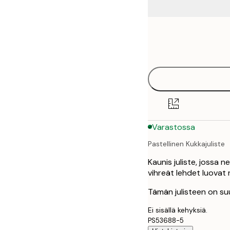
Frame
30x40 cm
options
50x70 cm
Varastossa
Pastellinen Kukkajuliste
Kaunis juliste, jossa 
vihreät lehdet luovat 
Tämän julisteen on suu
Ei sisällä kehyksiä.
PS53688-5