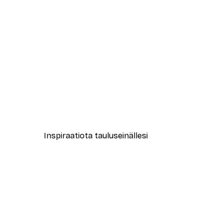
-30%*
Flower Cactus Juliste
Alkaen 9,07 €
12,95 €
Inspiraatiota tauluseinällesi