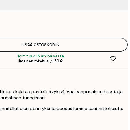
15
2
23
3
LISÄÄ OSTOSKORIIN
Toimitus 4-5 arkipäivässä
Ilmainen toimitus yli 59 €
neljä isoa kukkaa pastellisävyissä. Vaaleanpunainen tausta ja
rauhallisen tunnelman.
nnitellut alun perin yksi taideosastomme suunnittelijoista.