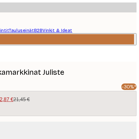
intit
Tauluseinät
B2B
Vinkit & Ideat
amarkkinat Juliste
-30%*
2,87 €
21,45 €