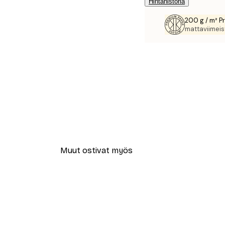
Hintahistoria
200 g / m² P
mattaviimeist
Muut ostivat myös