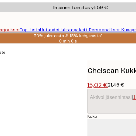
Ilmainen toimitus yli 59 €
Tarjoukset
Top-Lista
Uutuudet
Julistepaketti
Persoonalliset Kuvapr
30% julisteista & 15% kehyksistä*
0 min
0 s
Voimassa
asti:
ste
2026-
08-
06
Chelsean Kukk
15,02 €
21,45 €
Aktivoi jäsenhintasi
|
1
Koko