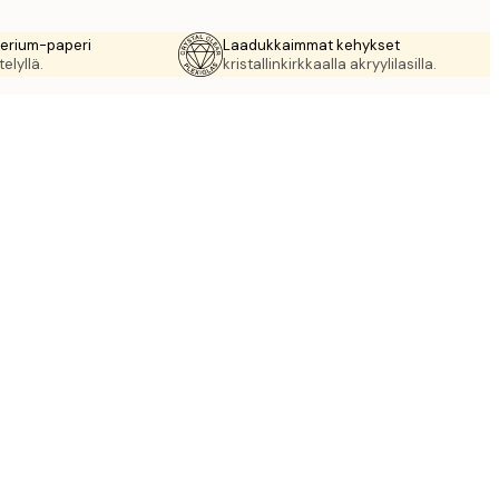
rerium-paperi
Laadukkaimmat kehykset
elyllä.
kristallinkirkkaalla akryylilasilla.