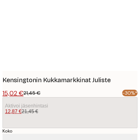
Product
images
Kensingtonin Kukkamarkkinat Juliste
15,02 €
21,45 €
-30%*
Aktivoi jäsenhintasi
12,87 €
21,45 €
Koko