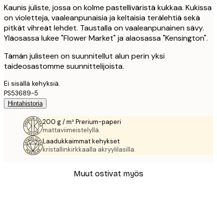
Kaunis juliste, jossa on kolme pastelliväristä kukkaa. Kukissa
on violetteja, vaaleanpunaisia ja keltaisia terälehtiä sekä
pitkät vihreät lehdet. Taustalla on vaaleanpunainen sävy.
Yläosassa lukee "Flower Market" ja alaosassa "Kensington".
Tämän julisteen on suunnitellut alun perin yksi
taideosastomme suunnittelijoista.
Ei sisällä kehyksiä.
PS53689-5
Hintahistoria
200 g / m² Prerium-paperi
mattaviimeistelyllä.
Laadukkaimmat kehykset
kristallinkirkkaalla akryylilasilla.
Muut ostivat myös