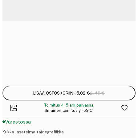
15
30x40 cm
2
23
50x70 cm
3
Frame
options
LISÄÄ OSTOSKORIIN
-
15,02 €
21,45 €
Toimitus 4-5 arkipäivässä
Ilmainen toimitus yli 59 €
Varastossa
Kukka-asetelma taidegrafiikka