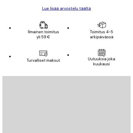
Lue lisää arvostelu täältä
Ilmainen toimitus
Toimitus 4-5
yli 59 €
arkipäivässä
Uutuuksia joka
Turvalliset maksut
kuukausi
Sähköposti
LÄHETÄ