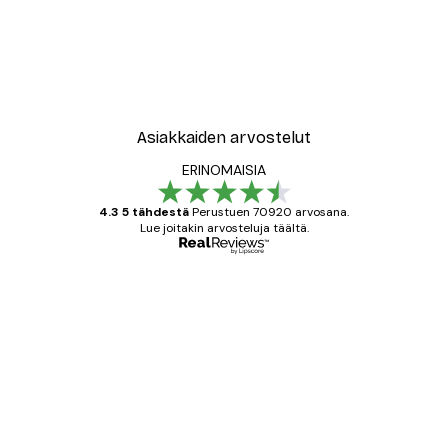
Asiakkaiden arvostelut
ERINOMAISIA
4.3 5 tähdestä
Perustuen 70920 arvosana.
Lue joitakin arvosteluja täältä.
Varmennettu ostaja
asiakkaiden
arvostelut
All good alweys
18 touko
Mika S