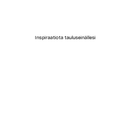
-30%*
nahtavat Pionit Asetelma Juliste
Vesiväri Kukkaniitty Julist
Alkaen 15,02 €
21,45 €
Inspiraatiota tauluseinällesi