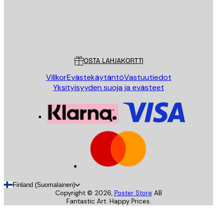
Store
Poster Store
Asiakaspalvelu
OSTA LAHJAKORTTI
Villkor
Evästekäytäntö
Vastuutiedot
Yksityisyyden suoja ja evästeet
Finland (Suomalainen)
Copyright ©
2026
,
Poster Store
AB
Fantastic Art. Happy Prices.