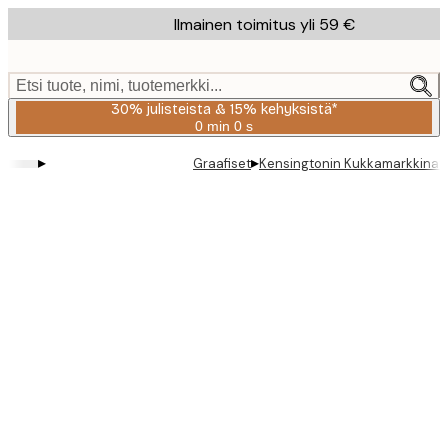
Skip
Ilmainen toimitus yli 59 €
to
main
content.
Etsi tuote, nimi, tuotemerkki...
30% julisteista & 15% kehyksistä*
0 min
0 s
Voimassa
asti:
▸
▸
Graafiset
Kensingtonin Kukkamarkkinat 
2026-
08-
06