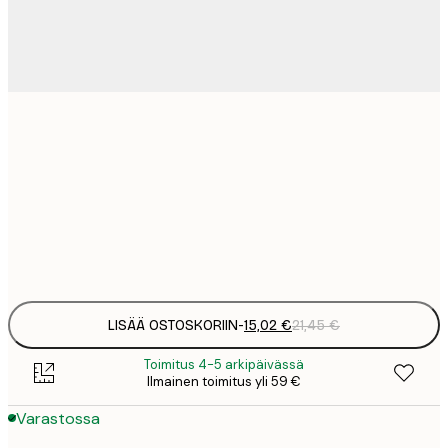
15
30x40 cm
2
23
50x70 cm
3
Frame
options
LISÄÄ OSTOSKORIIN
-
15,02 €
21,45 €
Toimitus 4-5 arkipäivässä
Ilmainen toimitus yli 59 €
Varastossa