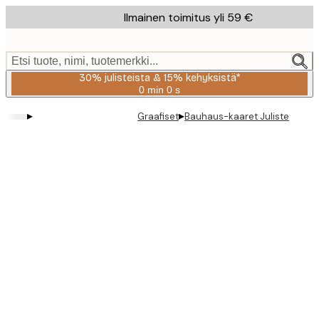
Skip
Ilmainen toimitus yli 59 €
to
main
content.
Etsi tuote, nimi, tuotemerkki...
30% julisteista & 15% kehyksistä*
0 min
0 s
Voimassa
asti:
▸
▸
Graafiset
Bauhaus-kaaret Juliste
2026-
08-
06