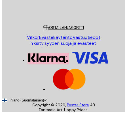
Store
Poster Store
Asiakaspalvelu
OSTA LAHJAKORTTI
Villkor
Evästekäytäntö
Vastuutiedot
Yksityisyyden suoja ja evästeet
Finland (Suomalainen)
Copyright ©
2026
,
Poster Store
AB
Fantastic Art. Happy Prices.