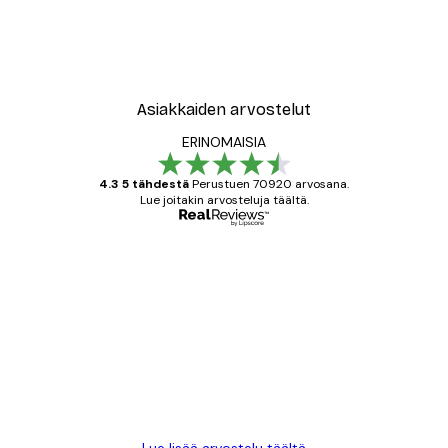
Asiakkaiden arvostelut
ERINOMAISIA
4.3 5 tähdestä
Perustuen 70920 arvosana.
Lue joitakin arvosteluja täältä.
Varmennettu ostaja
asiakkaiden
arvostelut
All good alweys
18 touko
Mika S