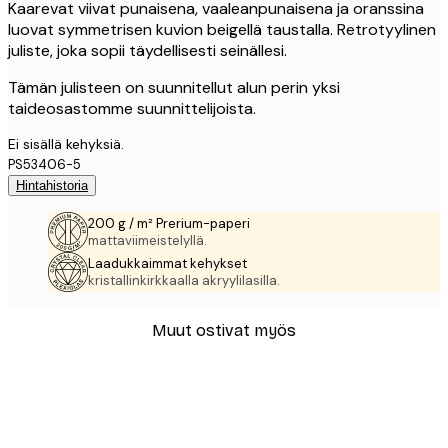
Kaarevat viivat punaisena, vaaleanpunaisena ja oranssina
luovat symmetrisen kuvion beigellä taustalla. Retrotyylinen
juliste, joka sopii täydellisesti seinällesi.
Tämän julisteen on suunnitellut alun perin yksi
taideosastomme suunnittelijoista.
Ei sisällä kehyksiä.
PS53406-5
Hintahistoria
200 g / m² Prerium-paperi
mattaviimeistelyllä.
Laadukkaimmat kehykset
kristallinkirkkaalla akryylilasilla.
Muut ostivat myös