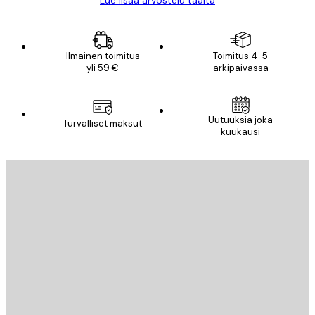
Lue lisää arvostelu täältä
Ilmainen toimitus
Toimitus 4-5
yli 59 €
arkipäivässä
Uutuuksia joka
Turvalliset maksut
kuukausi
Sähköposti
LÄHETÄ