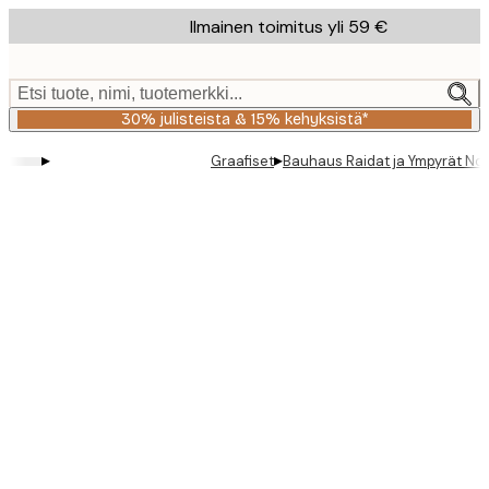
Skip
Ilmainen toimitus yli 59 €
to
main
content.
Etsi tuote, nimi, tuotemerkki...
30% julisteista & 15% kehyksistä*
▸
▸
Graafiset
Bauhaus Raidat ja Ympyrät No1 