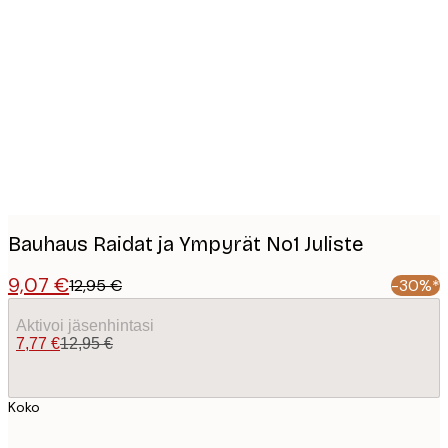
Product
images
Bauhaus Raidat ja Ympyrät No1 Juliste
9,07 €
12,95 €
-30%*
Aktivoi jäsenhintasi
7,77 €
12,95 €
Koko