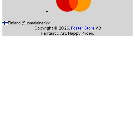
Finland (Suomalainen)
Copyright ©
2026
,
Poster Store
AB
Fantastic Art. Happy Prices.