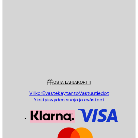
Sähköposti
LÄHETÄ
Store
Poster Store
Asiakaspalvelu
OSTA LAHJAKORTTI
Villkor
Evästekäytäntö
Vastuutiedot
Yksityisyyden suoja ja evästeet