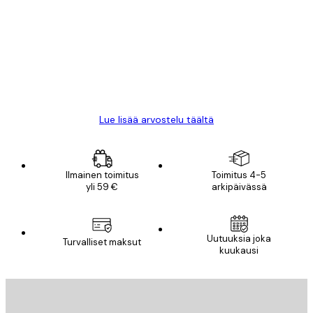
arvostelut
All good alweys
18 touko
Mika S
Lue lisää arvostelu täältä
Ilmainen toimitus
Toimitus 4-5
yli 59 €
arkipäivässä
Uutuuksia joka
Turvalliset maksut
kuukausi