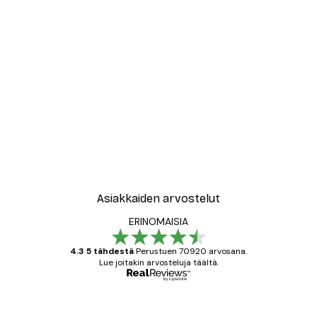
Asiakkaiden arvostelut
ERINOMAISIA
4.3 5 tähdestä
Perustuen 70920 arvosana.
Lue joitakin arvosteluja täältä.
Varmennettu ostaja
asiakkaiden