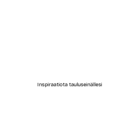
-30%*
 - Retro Vinyylimyymälä Juliste
Fresh Lemons Juliste
Alkaen 9,07 €
12,95 €
Inspiraatiota tauluseinällesi