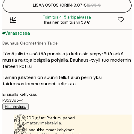
LISÄÄ OSTOSKORIIN
-
9,07 €
12,95 €
Toimitus 4-5 arkipäivässä
Ilmainen toimitus yli 59 €
Varastossa
Bauhaus Geometrinen Taide
Tämä juliste sisältää punaisia ja keltaisia ympyröitä sekä
mustia raitoja beigellä pohjalla. Bauhaus-tyyli tuo modernin
taiteen kotiisi.
Tämän julisteen on suunnitellut alun perin yksi
taideosastomme suunnittelijoista.
Ei sisällä kehyksiä.
PS53895-4
Hintahistoria
200 g / m² Prerium-paperi
mattaviimeistelyllä.
Laadukkaimmat kehykset