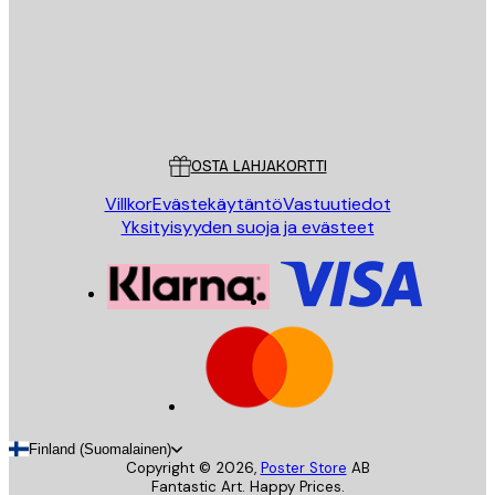
Store
Poster Store
Asiakaspalvelu
OSTA LAHJAKORTTI
Villkor
Evästekäytäntö
Vastuutiedot
Yksityisyyden suoja ja evästeet
Finland (Suomalainen)
Copyright ©
2026
,
Poster Store
AB
Fantastic Art. Happy Prices.