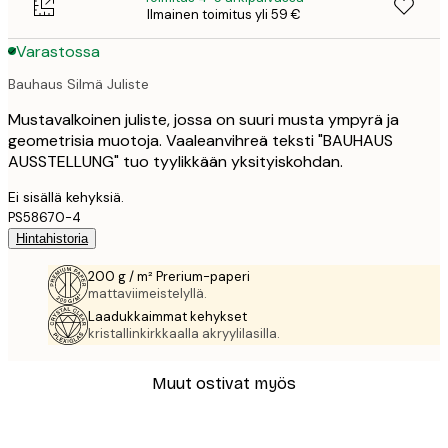
Ilmainen toimitus yli 59 €
Varastossa
Bauhaus Silmä Juliste
Mustavalkoinen juliste, jossa on suuri musta ympyrä ja
geometrisia muotoja. Vaaleanvihreä teksti "BAUHAUS
AUSSTELLUNG" tuo tyylikkään yksityiskohdan.
Ei sisällä kehyksiä.
PS58670-4
Hintahistoria
200 g / m² Prerium-paperi
mattaviimeistelyllä.
Laadukkaimmat kehykset
kristallinkirkkaalla akryylilasilla.
Muut ostivat myös