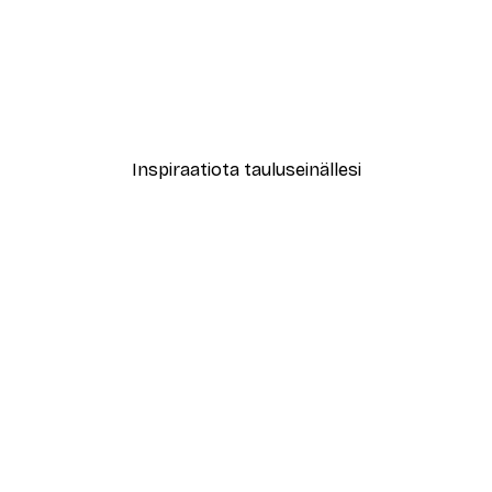
-40%*
New York City Juliste
Alkaen 7,77 €
12,95 €
Inspiraatiota tauluseinällesi