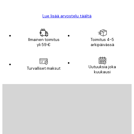
Mika S
Lue lisää arvostelu täältä
Ilmainen toimitus
Toimitus 4-5
yli 59 €
arkipäivässä
Uutuuksia joka
Turvalliset maksut
kuukausi
Sähköposti
LÄHETÄ