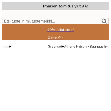
Skip
Ilmainen toimitus yli 59 €
to
main
content.
Etsi tuote, nimi, tuotemerkki...
40% Julisteista*
0 min
0 s
Voimassa
asti:
▸
▸
Graafiset
Athene Fritsch - Bauhaus Eye 
2026-
08-
09