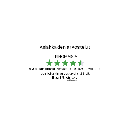
Asiakkaiden arvostelut
ERINOMAISIA
4.3 5 tähdestä
Perustuen 70920 arvosana.
Lue joitakin arvosteluja täältä.
Varmennettu ostaja
asiakkaiden
arvostelut
All good alweys
18 touko