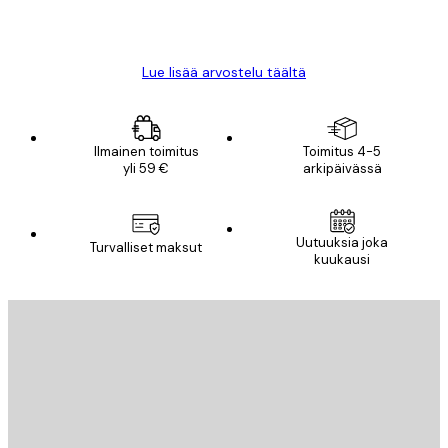
18 touko
Mika S
Lue lisää arvostelu täältä
Ilmainen toimitus
Toimitus 4-5
yli 59 €
arkipäivässä
Uutuuksia joka
Turvalliset maksut
kuukausi
Sähköposti
LÄHETÄ