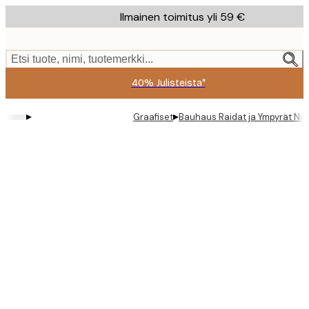
Skip
Ilmainen toimitus yli 59 €
to
main
content.
Etsi tuote, nimi, tuotemerkki...
40% Julisteista*
▸
▸
Graafiset
Bauhaus Raidat ja Ympyrät No4