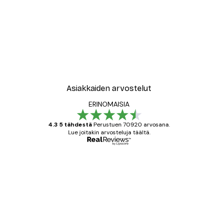
Asiakkaiden arvostelut
ERINOMAISIA
4.3 5 tähdestä
Perustuen 70920 arvosana.
Lue joitakin arvosteluja täältä.
Varmennettu ostaja
asiakkaiden
arvostelut
All good alweys