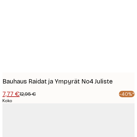
Product
images
Bauhaus Raidat ja Ympyrät No4 Juliste
7,77 €
12,95 €
-40%*
Koko