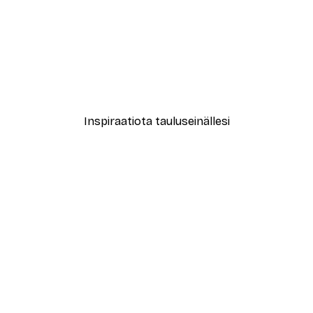
-40%*
ori No1-juliste
Abstract Green Marble No
Alkaen 7,77 €
12,95 €
Inspiraatiota tauluseinällesi