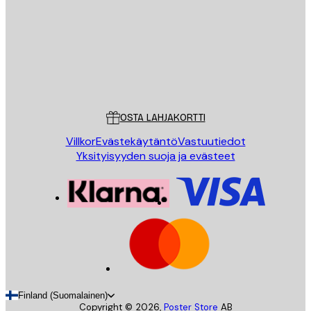
Store
Poster Store
Asiakaspalvelu
OSTA LAHJAKORTTI
Villkor
Evästekäytäntö
Vastuutiedot
Yksityisyyden suoja ja evästeet
Finland (Suomalainen)
Copyright ©
2026
,
Poster Store
AB