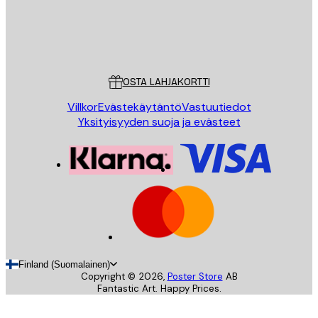
Store
Poster Store
Asiakaspalvelu
OSTA LAHJAKORTTI
Villkor
Evästekäytäntö
Vastuutiedot
Yksityisyyden suoja ja evästeet
Finland (Suomalainen)
Copyright ©
2026
,
Poster Store
AB
Fantastic Art. Happy Prices.