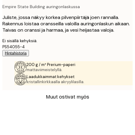
Empire State Building auringonlaskussa
Juliste, jossa näkyy korkea pilvenpiirtäjä joen rannalla.
Rakennus loistaa oransseilla valoilla auringonlaskun aikaan.
Taivas on oranssi ja harmaa, ja vesi heijastaa valoja.
Ei sisällä kehyksiä.
PS54055-4
Hintahistoria
200 g / m² Prerium-paperi
mattaviimeistelyllä.
Laadukkaimmat kehykset
kristallinkirkkaalla akryylilasilla.
Muut ostivat myös