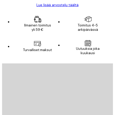
Lue lisää arvostelu täältä
Ilmainen toimitus
Toimitus 4-5
yli 59 €
arkipäivässä
Uutuuksia joka
Turvalliset maksut
kuukausi
Sähköposti
LÄHETÄ