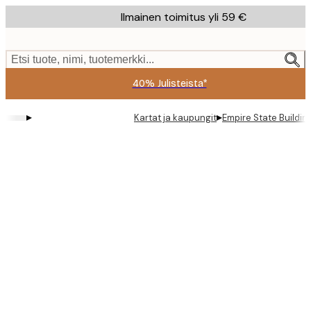
Skip
Ilmainen toimitus yli 59 €
to
main
content.
Etsi tuote, nimi, tuotemerkki...
40% Julisteista*
▸
▸
Kartat ja kaupungit
Empire State Building