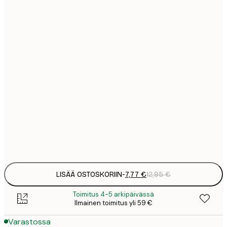
7
21x30 cm
1
12
30x40 cm
2
16
40x50 cm
2
21
50x70 cm
3
29
70x100 cm
4
Frame
options
LISÄÄ OSTOSKORIIN
-
7,77 €
12,95 €
Toimitus 4-5 arkipäivässä
Ilmainen toimitus yli 59 €
Varastossa