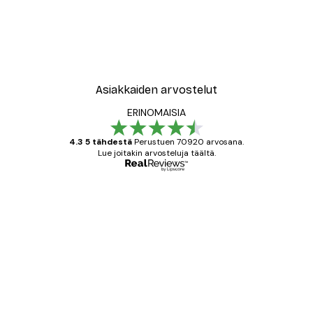
Asiakkaiden arvostelut
ERINOMAISIA
4.3 5 tähdestä
Perustuen 70920 arvosana.
Lue joitakin arvosteluja täältä.
Varmennettu ostaja
asiakkaiden
arvostelut
All good alweys
18 touko
Mika S