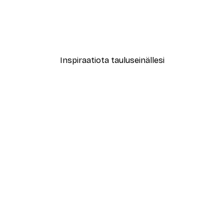
le No2 Juliste
Muotikatu Juliste
Alkaen 7,77 €
12,95 €
Inspiraatiota tauluseinällesi