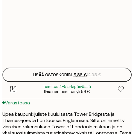
3
21x30 cm
1
5
30x40 cm
2
8
50x70 cm
3
Frame
options
LISÄÄ OSTOSKORIIN
-
3,88 €
12,95 €
Toimitus 4-5 arkipäivässä
Ilmainen toimitus yli 59 €
Varastossa
Upea kaupunkijuliste kuuluisasta Tower Bridgestä ja
Thames-joesta Lontoossa, Englannissa. Silta on nimetty
viereisen rakennuksen Tower of Londonin mukaan ja on
yksi suosituimmista turistinähtävyyksistä Lontoossa. Tämä