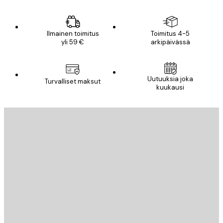
Ilmainen toimitus
Toimitus 4-5
yli 59 €
arkipäivässä
Uutuuksia joka
Turvalliset maksut
kuukausi
Sähköposti
LÄHETÄ