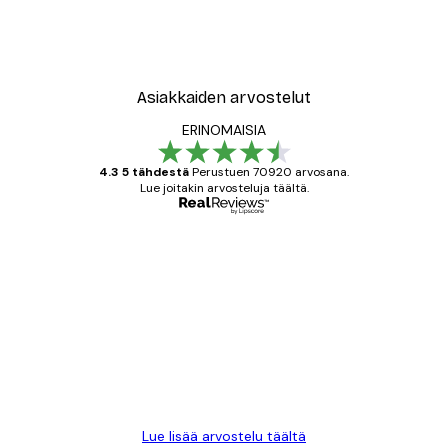
Asiakkaiden arvostelut
ERINOMAISIA
4.3 5 tähdestä
Perustuen 70920 arvosana.
Lue joitakin arvosteluja täältä.
Varmennettu ostaja
asiakkaiden
arvostelut
All good alweys
18 touko
Mika S
Lue lisää arvostelu täältä