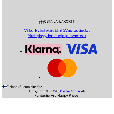
Store
Poster Store
Asiakaspalvelu
OSTA LAHJAKORTTI
Villkor
Evästekäytäntö
Vastuutiedot
Yksityisyyden suoja ja evästeet
Finland (Suomalainen)
Copyright ©
2026
,
Poster Store
AB
Fantastic Art. Happy Prices.