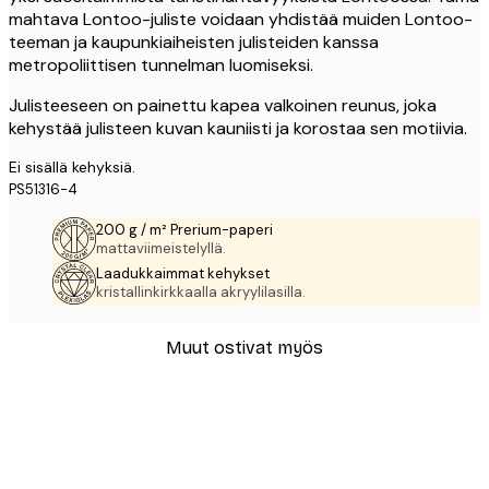
mahtava Lontoo-juliste voidaan yhdistää muiden Lontoo-
teeman ja kaupunkiaiheisten julisteiden kanssa
metropoliittisen tunnelman luomiseksi.
Julisteeseen on painettu kapea valkoinen reunus, joka
kehystää julisteen kuvan kauniisti ja korostaa sen motiivia.
Ei sisällä kehyksiä.
PS51316-4
200 g / m² Prerium-paperi
mattaviimeistelyllä.
Laadukkaimmat kehykset
kristallinkirkkaalla akryylilasilla.
Muut ostivat myös