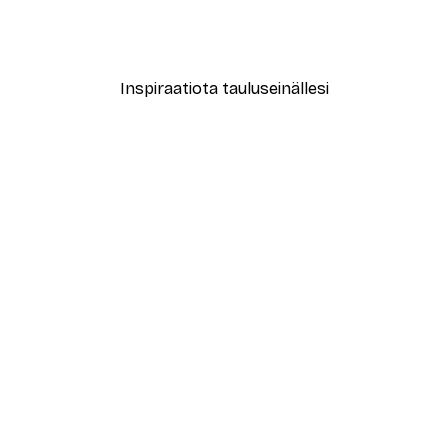
Abstrakti beige marmori N
Alkaen 15,02 €
21,45 €
Inspiraatiota tauluseinällesi