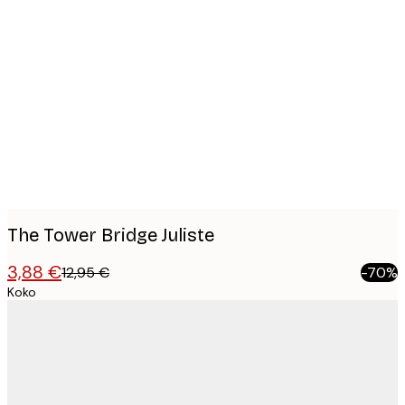
Product
images
The Tower Bridge Juliste
3,88 €
12,95 €
-70%
Koko