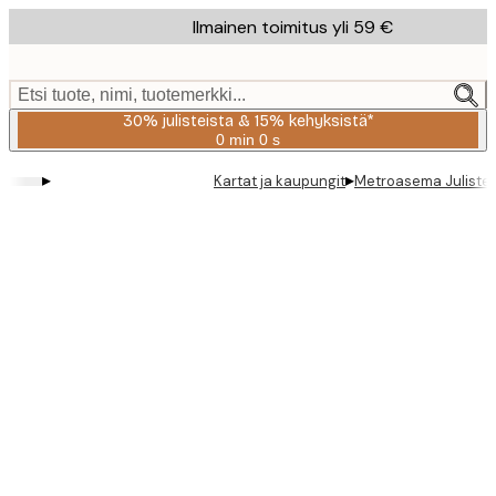
Skip
Ilmainen toimitus yli 59 €
to
main
content.
Etsi tuote, nimi, tuotemerkki...
30% julisteista & 15% kehyksistä*
0 min
0 s
Voimassa
asti:
▸
▸
Kartat ja kaupungit
Metroasema Juliste
2026-
08-
06