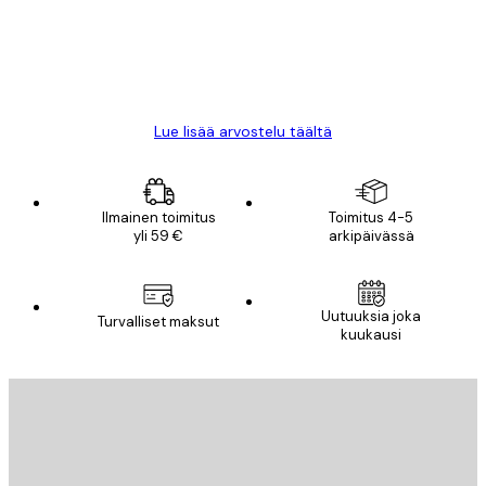
18 touko
Mika S
Lue lisää arvostelu täältä
Ilmainen toimitus
Toimitus 4-5
yli 59 €
arkipäivässä
Uutuuksia joka
Turvalliset maksut
kuukausi