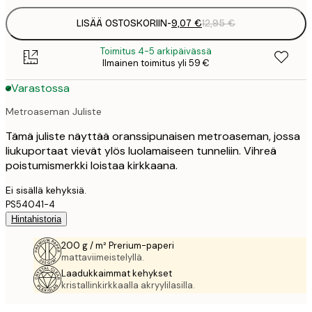
LISÄÄ OSTOSKORIIN
-
9,07 €
12,95 €
Toimitus 4-5 arkipäivässä
Ilmainen toimitus yli 59 €
Varastossa
Metroaseman Juliste
Tämä juliste näyttää oranssipunaisen metroaseman, jossa
liukuportaat vievät ylös luolamaiseen tunneliin. Vihreä
poistumismerkki loistaa kirkkaana.
Ei sisällä kehyksiä.
PS54041-4
Hintahistoria
200 g / m² Prerium-paperi
mattaviimeistelyllä.
Laadukkaimmat kehykset
kristallinkirkkaalla akryylilasilla.