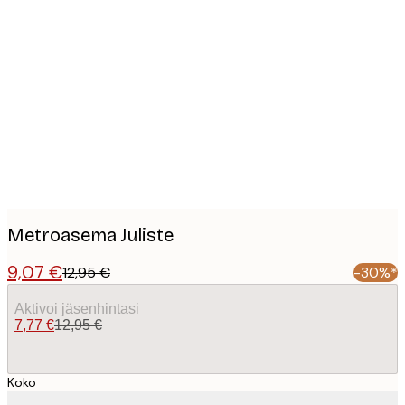
Product
images
Metroasema Juliste
9,07 €
12,95 €
-30%*
Aktivoi jäsenhintasi
7,77 €
12,95 €
Koko