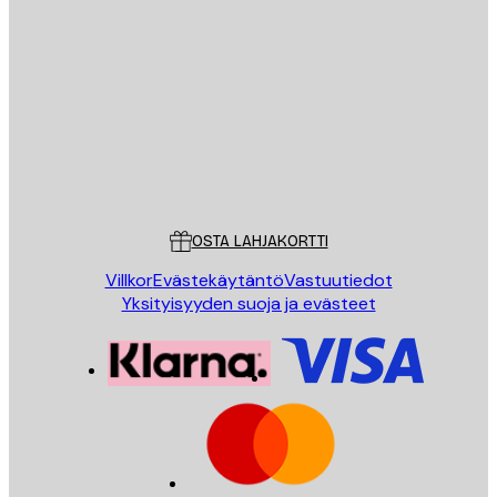
Sähköposti
LÄHETÄ
Store
Poster Store
Asiakaspalvelu
OSTA LAHJAKORTTI
Villkor
Evästekäytäntö
Vastuutiedot
Yksityisyyden suoja ja evästeet