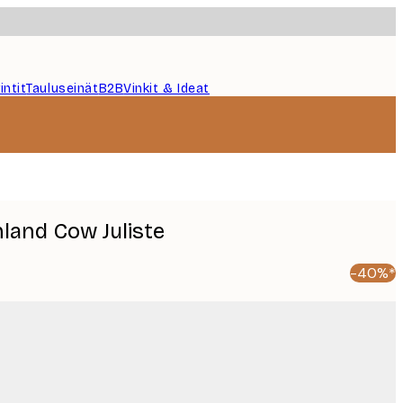
intit
Tauluseinät
B2B
Vinkit & Ideat
hland Cow Juliste
-40%*