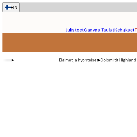
Skip
FIN
to
main
content.
Julisteet
Canvas Taulut
Kehykset
▸
▸
Eläimet ja hyönteiset
Dolomiitit Highland