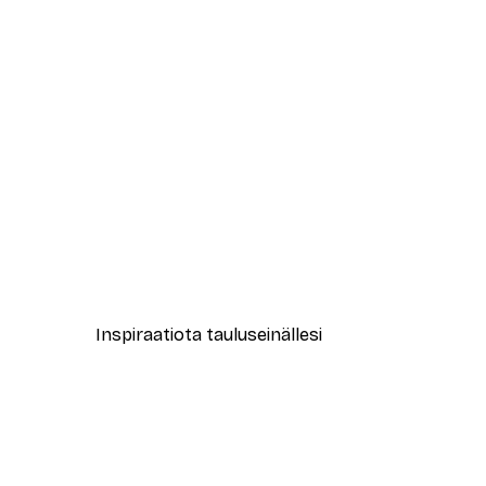
-40%*
Time to Relax Juliste
Alkaen 7,77 €
12,95 €
Inspiraatiota tauluseinällesi