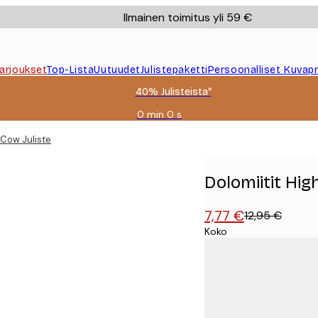
Ilmainen toimitus yli 59 €
Tarjoukset
Top-Lista
Uutuudet
Julistepaketti
Persoonalliset Kuvapr
40% Julisteista*
0 min
0 s
Voimassa
asti:
 Cow Juliste
2026-
08-
09
Dolomiitit Hig
7,77 €
12,95 €
Koko