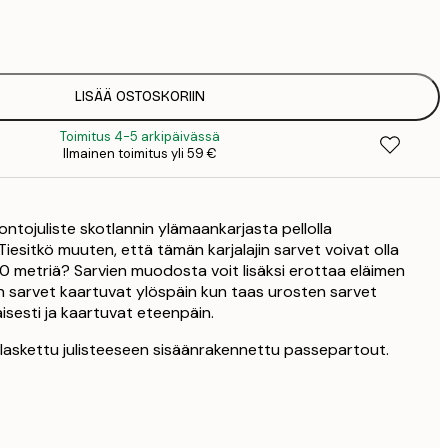
7
1
12
2
16
LISÄÄ OSTOSKORIIN
2
Toimitus 4-5 arkipäivässä
16
Ilmainen toimitus yli 59 €
2
19
3
uontojuliste skotlannin ylämaankarjasta pellolla
26
4
esitkö muuten, että tämän karjalajin sarvet voivat olla
.60 metriä? Sarvien muodosta voit lisäksi erottaa eläimen
 sarvet kaartuvat ylöspäin kun taas urosten sarvet
isesti ja kaartuvat eteenpäin.
n laskettu julisteeseen sisäänrakennettu passepartout.