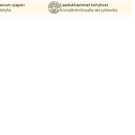
rerium-paperi
Laadukkaimmat kehykset
elyllä.
kristallinkirkkaalla akryylilasilla.