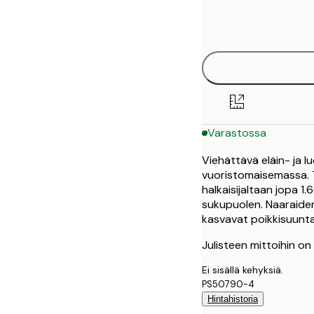
Frame
21x30 cm
options
30x40 cm
40x50 cm
50x50 cm
Varastossa
50x70 cm
Viehättävä eläin- ja l
70x100 cm
vuoristomaisemassa. Ti
halkaisijaltaan jopa 1
sukupuolen. Naaraiden
kasvavat poikkisuunta
Julisteen mittoihin o
Ei sisällä kehyksiä.
PS50790-4
Hintahistoria