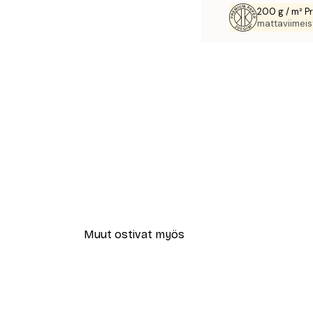
200 g / m² P
mattaviimeist
Muut ostivat myös