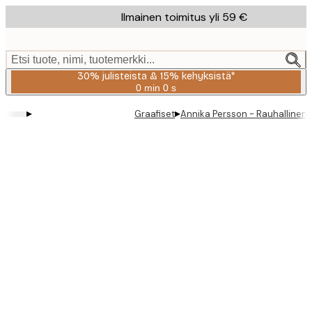
Skip
Ilmainen toimitus yli 59 €
to
main
content.
Etsi tuote, nimi, tuotemerkki...
30% julisteista & 15% kehyksistä*
0 min
0 s
Voimassa
asti:
▸
▸
Graafiset
Annika Persson - Rauhallinen 
2026-
08-
06