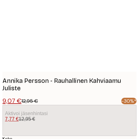
Product
images
Annika Persson - Rauhallinen Kahviaamu
Juliste
9,07 €
12,95 €
-30%*
Aktivoi jäsenhintasi
7,77 €
12,95 €
Koko