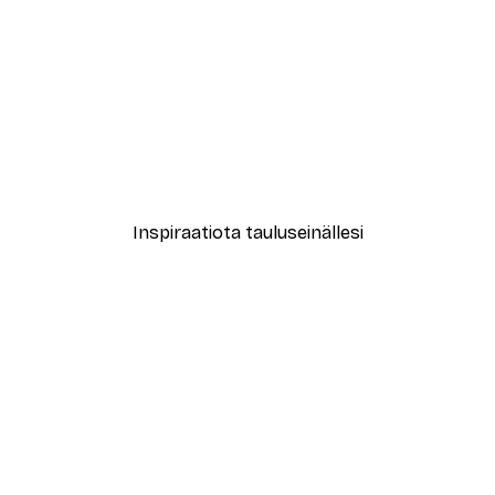
-70%
Outlet
Graafinen Simpukankuori J
Alkaen 3,88 €
12,95 €
Inspiraatiota tauluseinällesi