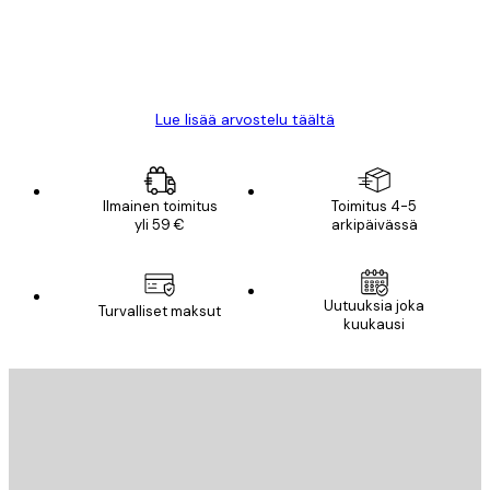
18 touko
Mika S
Lue lisää arvostelu täältä
Ilmainen toimitus
Toimitus 4-5
yli 59 €
arkipäivässä
Uutuuksia joka
Turvalliset maksut
kuukausi