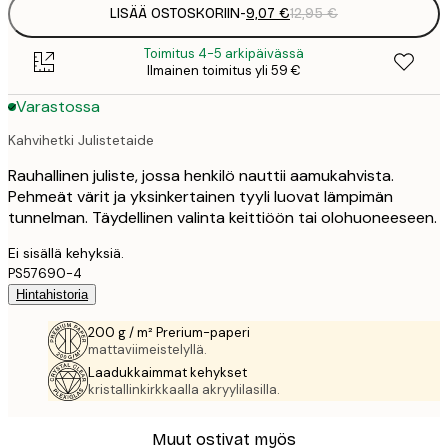
LISÄÄ OSTOSKORIIN
-
9,07 €
12,95 €
Toimitus 4-5 arkipäivässä
Ilmainen toimitus yli 59 €
Varastossa
Kahvihetki Julistetaide
Rauhallinen juliste, jossa henkilö nauttii aamukahvista.
Pehmeät värit ja yksinkertainen tyyli luovat lämpimän
tunnelman. Täydellinen valinta keittiöön tai olohuoneeseen.
Ei sisällä kehyksiä.
PS57690-4
Hintahistoria
200 g / m² Prerium-paperi
mattaviimeistelyllä.
Laadukkaimmat kehykset
kristallinkirkkaalla akryylilasilla.
Muut ostivat myös