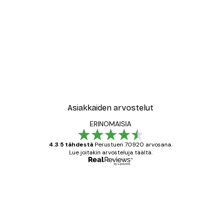
Asiakkaiden arvostelut
ERINOMAISIA
4.3 5 tähdestä
Perustuen 70920 arvosana.
Lue joitakin arvosteluja täältä.
Varmennettu ostaja
asiakkaiden
arvostelut
All good alweys