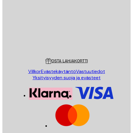
Sähköposti
LÄHETÄ
Store
Poster Store
Asiakaspalvelu
OSTA LAHJAKORTTI
Villkor
Evästekäytäntö
Vastuutiedot
Yksityisyyden suoja ja evästeet