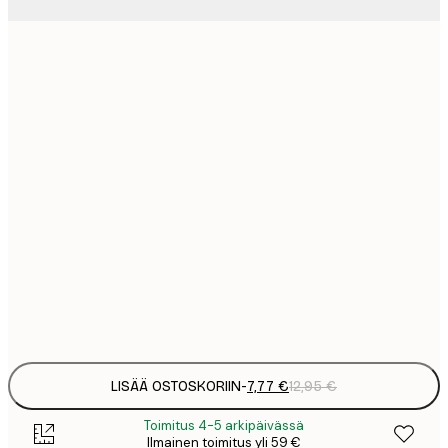
7
21x30 cm
1
12
30x40 cm
2
19
50x70 cm
3
26
70x100 cm
4
64
100x150 cm
Frame
options
LISÄÄ OSTOSKORIIN
-
7,77 €
12,95 €
Toimitus 4-5 arkipäivässä
Ilmainen toimitus yli 59 €