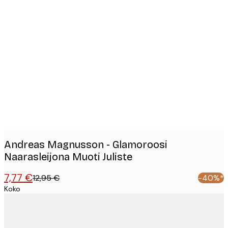
Product
images
Andreas Magnusson - Glamoroosi
Naarasleijona Muoti Juliste
7,77 €
12,95 €
-40%*
Koko