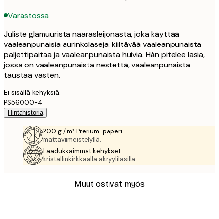
Varastossa
Juliste glamuurista naarasleijonasta, joka käyttää
vaaleanpunaisia aurinkolaseja, kiiltävää vaaleanpunaista
paljettipaitaa ja vaaleanpunaista huivia. Hän pitelee lasia,
jossa on vaaleanpunaista nestettä, vaaleanpunaista
taustaa vasten.
Ei sisällä kehyksiä.
PS56000-4
Hintahistoria
200 g / m² Prerium-paperi
mattaviimeistelyllä.
Laadukkaimmat kehykset
kristallinkirkkaalla akryylilasilla.
Muut ostivat myös