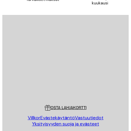
kuukausi
Sähköposti
LÄHETÄ
Store
Poster Store
Asiakaspalvelu
OSTA LAHJAKORTTI
Villkor
Evästekäytäntö
Vastuutiedot
Yksityisyyden suoja ja evästeet