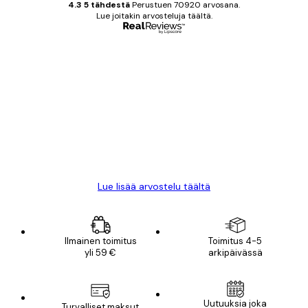
4.3 5 tähdestä
Perustuen 70920 arvosana.
Lue joitakin arvosteluja täältä.
Varmennettu ostaja
asiakkaiden
arvostelut
All good alweys
18 touko
Mika S
Lue lisää arvostelu täältä
Ilmainen toimitus
Toimitus 4-5
yli 59 €
arkipäivässä
Uutuuksia joka
Turvalliset maksut