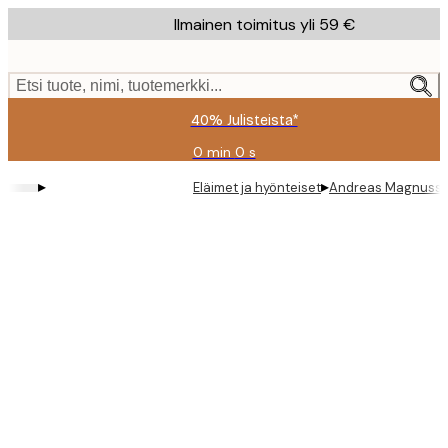
Skip
Ilmainen toimitus yli 59 €
to
main
content.
Etsi tuote, nimi, tuotemerkki...
40% Julisteista*
0 min
0 s
Voimassa
asti:
▸
▸
Eläimet ja hyönteiset
Andreas Magnusson
2026-
08-
09