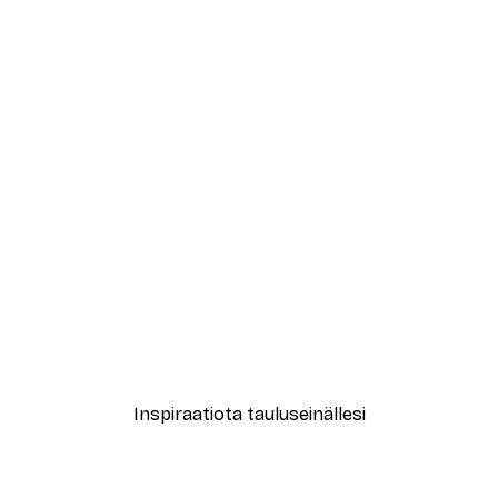
-40%*
Andreas Magnusson - Tyylikäs Papukaija Viinilasilla Juliste
Andreas Magnusson - Tyyl
Alkaen 7,77 €
12,95 €
Inspiraatiota tauluseinällesi